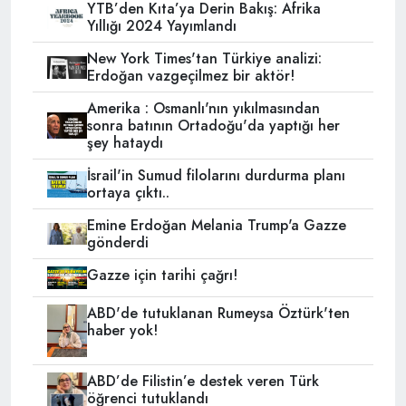
YTB’den Kıta’ya Derin Bakış: Afrika
Yıllığı 2024 Yayımlandı
New York Times'tan Türkiye analizi:
Erdoğan vazgeçilmez bir aktör!
Amerika : Osmanlı'nın yıkılmasından
sonra batının Ortadoğu'da yaptığı her
şey hataydı
İsrail'in Sumud filolarını durdurma planı
ortaya çıktı..
Emine Erdoğan Melania Trump'a Gazze
gönderdi
Gazze için tarihi çağrı!
ABD'de tutuklanan Rumeysa Öztürk'ten
haber yok!
ABD’de Filistin’e destek veren Türk
öğrenci tutuklandı