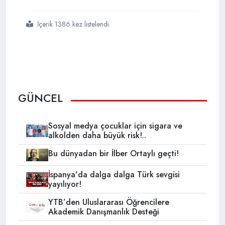
İçerik 1386 kez listelendi
#saadet
#partisi
#içinde
#6lı
#masa
#tartışması
#alınan
#karar
#milli
#görüşçüleri
#bağlamaz
GÜNCEL
Sosyal medya çocuklar için sigara ve
alkolden daha büyük risk!..
Bu dünyadan bir İlber Ortaylı geçti!
İspanya'da dalga dalga Türk sevgisi
yayılıyor!
YTB’den Uluslararası Öğrencilere
Akademik Danışmanlık Desteği