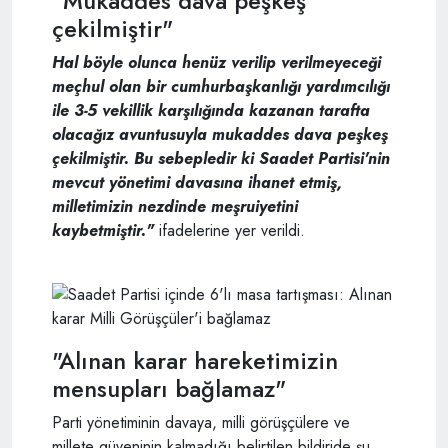
"Mukaddes dava peşkeş
çekilmiştir"
Hal böyle olunca henüz verilip verilmeyeceği
meçhul olan bir cumhurbaşkanlığı yardımcılığı
ile 3-5 vekillik karşılığında kazanan tarafta
olacağız avuntusuyla mukaddes dava peşkeş
çekilmiştir. Bu sebepledir ki Saadet Partisi'nin
mevcut yönetimi davasına ihanet etmiş,
milletimizin nezdinde meşruiyetini
kaybetmiştir."
ifadelerine yer verildi.
"Alınan karar hareketimizin
mensupları bağlamaz"
Parti yönetiminin davaya, milli görüşçülere ve
millete güveninin kalmadığı belirtilen bildiride şu