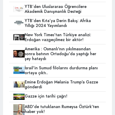
YTB’den Uluslararası Öğrencilere
Akademik Danışmanlık Desteği
YTB’den Kıta’ya Derin Bakış: Afrika
Yıllığı 2024 Yayımlandı
New York Times'tan Türkiye analizi:
Erdoğan vazgeçilmez bir aktör!
Amerika : Osmanlı'nın yıkılmasından
sonra batının Ortadoğu'da yaptığı her
şey hataydı
İsrail'in Sumud filolarını durdurma planı
ortaya çıktı..
Emine Erdoğan Melania Trump'a Gazze
gönderdi
Gazze için tarihi çağrı!
ABD'de tutuklanan Rumeysa Öztürk'ten
haber yok!