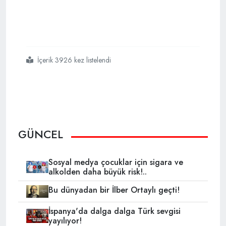
İçerik 3926 kez listelendi
#işte
#ordu
#komutan
GÜNCEL
Sosyal medya çocuklar için sigara ve
alkolden daha büyük risk!..
Bu dünyadan bir İlber Ortaylı geçti!
İspanya'da dalga dalga Türk sevgisi
yayılıyor!