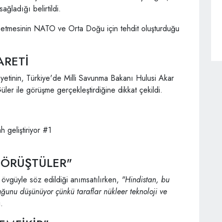
ağladığı belirtildi.
e etmesinin NATO ve Orta Doğu için tehdit oluşturduğu
ARETİ
yetinin, Türkiye'de Milli Savunma Bakanı Hulusi Akar
r ile görüşme gerçekleştirdiğine dikkat çekildi.
GÖRÜŞTÜLER"
n övgüyle söz edildiği anımsatılırken,
"Hindistan, bu
uğunu düşünüyor çünkü taraflar nükleer teknoloji ve
.