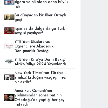
sigara ve alkolden daha büyük
risk!..
Bu dünyadan bir İlber Ortaylı
geçti!
İspanya'da dalga dalga Türk
sevgisi yayılıyor!
YTB’den Uluslararası
Öğrencilere Akademik
Danışmanlık Desteği
YTB’den Kıta’ya Derin Bakış:
Afrika Yıllığı 2024 Yayımlandı
New York Times'tan Türkiye
analizi: Erdoğan vazgeçilmez
bir aktör!
Amerika : Osmanlı'nın
yıkılmasından sonra batının
Ortadoğu'da yaptığı her şey
hataydı