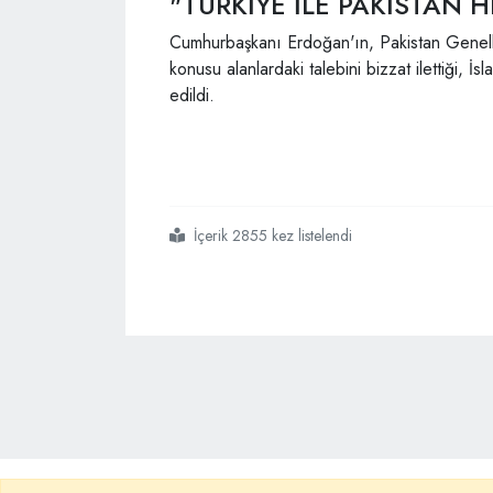
"TÜRKİYE İLE PAKİSTAN H
Cumhurbaşkanı Erdoğan'ın, Pakistan Gene
konusu alanlardaki talebini bizzat ilettiği, 
edildi.
İçerik 2855 kez listelendi
#hindistan
#türkiye
#ile
#pakistan
#nükleer
#silah
#geliştiriyor