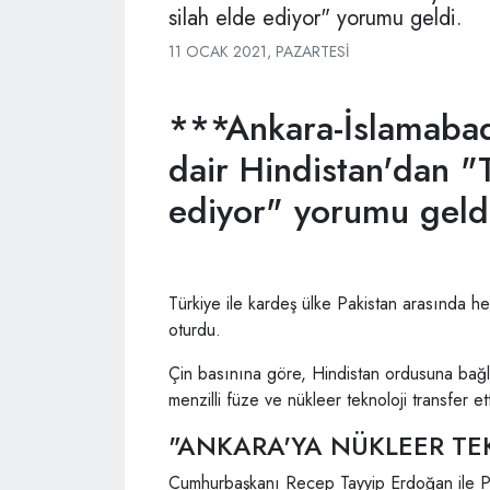
silah elde ediyor" yorumu geldi.
11 OCAK 2021, PAZARTESI
***Ankara-İslamabad 
dair Hindistan'dan "T
ediyor" yorumu geld
Türkiye ile kardeş ülke Pakistan arasında h
oturdu.
Çin basınına göre, Hindistan ordusuna bağlı i
menzilli füze ve nükleer teknoloji transfer et
"ANKARA'YA NÜKLEER TE
Cumhurbaşkanı Recep Tayyip Erdoğan ile Pa