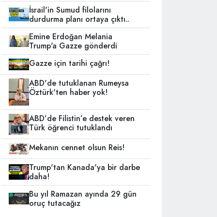
İsrail'in Sumud filolarını
durdurma planı ortaya çıktı..
Emine Erdoğan Melania
Trump'a Gazze gönderdi
Gazze için tarihi çağrı!
ABD'de tutuklanan Rumeysa
Öztürk'ten haber yok!
ABD’de Filistin’e destek veren
Türk öğrenci tutuklandı
Mekanın cennet olsun Reis!
Trump'tan Kanada'ya bir darbe
daha!
Bu yıl Ramazan ayında 29 gün
oruç tutacağız