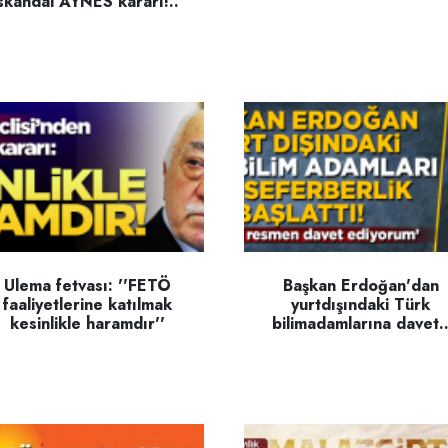
skandal AYNES kararı!..
Ulema fetvası: ''FETÖ
Başkan Erdoğan'dan
faaliyetlerine katılmak
yurtdışındaki Türk
kesinlikle haramdır''
bilimadamlarına davet.