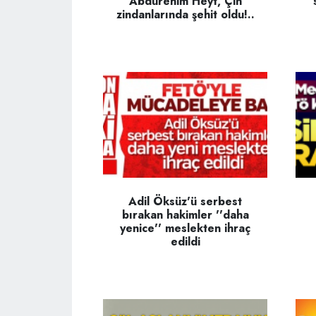
Abdurehim Heyt, Çin
zindanlarında şehit oldu!..
Adil Öksüz'ü serbest
bırakan hakimler ''daha
yenice'' meslekten ihraç
edildi