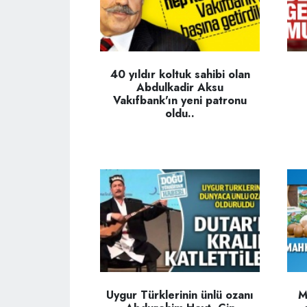
40 yıldır koltuk sahibi olan
Abdulkadir Aksu
Vakıfbank'ın yeni patronu
oldu..
Uygur Türklerinin ünlü ozanı
M