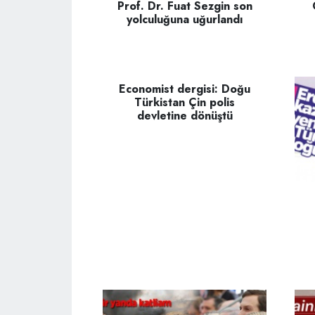
Prof. Dr. Fuat Sezgin son
yolculuğuna uğurlandı
Economist dergisi: Doğu
Türkistan Çin polis
devletine dönüştü