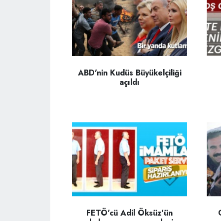
ABD'nin Kudüs Büyükelçiliği
açıldı
FETÖ'cü Adil Öksüz'ün