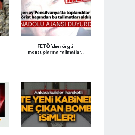
FETÖ'den örgüt
mensuplarına talimatlar..