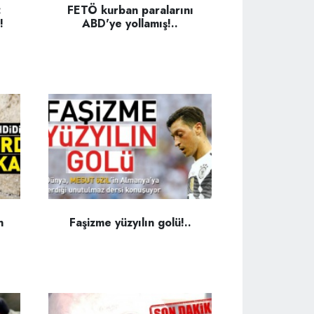
:
FETÖ kurban paralarını
!
ABD'ye yollamış!..
n
Faşizme yüzyılın golü!..