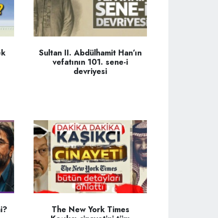
ek
Sultan II. Abdülhamit Han’ın
vefatının 101. sene-i
devriyesi
i?
The New York Times