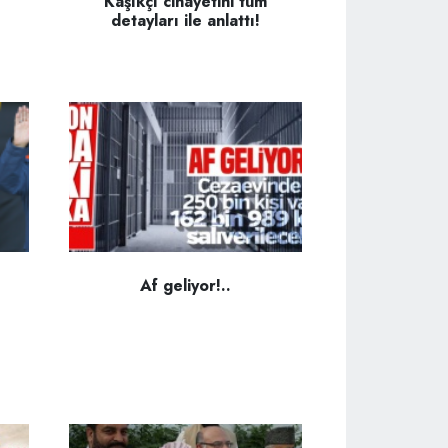
Kaşıkçı cinayetini tüm
detayları ile anlattı!
Af geliyor!..
.