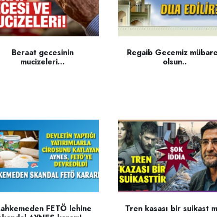
Beraat gecesinin
Regaib Gecemiz mübar
mucizeleri...
olsun..
ahkemeden FETÖ lehine
Tren kasası bir suikast m