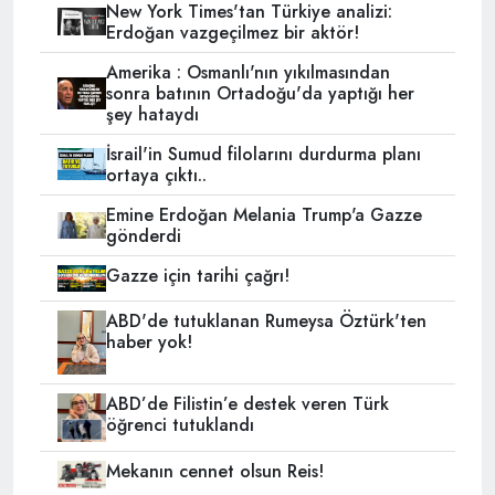
New York Times'tan Türkiye analizi:
Erdoğan vazgeçilmez bir aktör!
Amerika : Osmanlı'nın yıkılmasından
sonra batının Ortadoğu'da yaptığı her
şey hataydı
İsrail'in Sumud filolarını durdurma planı
ortaya çıktı..
Emine Erdoğan Melania Trump'a Gazze
gönderdi
Gazze için tarihi çağrı!
ABD'de tutuklanan Rumeysa Öztürk'ten
haber yok!
ABD’de Filistin’e destek veren Türk
öğrenci tutuklandı
Mekanın cennet olsun Reis!