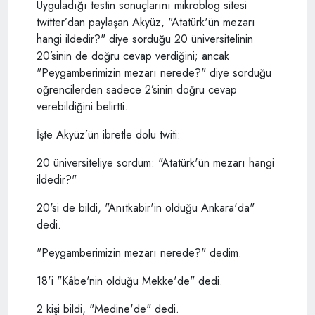
Uyguladığı testin sonuçlarını mikroblog sitesi
twitter’dan paylaşan Akyüz, "Atatürk'ün mezarı
hangi ildedir?" diye sorduğu 20 üniversitelinin
20’sinin de doğru cevap verdiğini; ancak
"Peygamberimizin mezarı nerede?" diye sorduğu
öğrencilerden sadece 2’sinin doğru cevap
verebildiğini belirtti.
İşte Akyüz’ün ibretle dolu twiti:
20 üniversiteliye sordum: "Atatürk'ün mezarı hangi
ildedir?"
20'si de bildi, "Anıtkabir'in olduğu Ankara'da"
dedi.
"Peygamberimizin mezarı nerede?" dedim.
18'i "Kâbe'nin olduğu Mekke'de" dedi.
2 kişi bildi, "Medine'de" dedi.