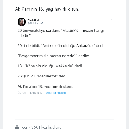
Ak Parti'nin 18. yaşı hayırlı olsun.
İçerik 3501 kez listelendi
#eğitimdeki
#eksikliği
#gözler
#önüne
#seren
#test