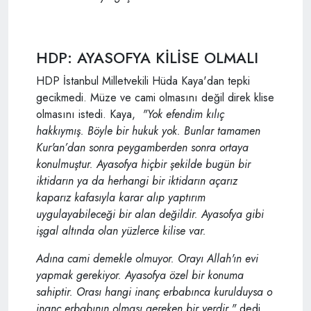
HDP: AYASOFYA KİLİSE OLMALI
HDP İstanbul Milletvekili Hüda Kaya'dan tepki
gecikmedi. Müze ve cami olmasını değil direk klise
olmasını istedi. Kaya,
"Yok efendim kılıç
hakkıymış. Böyle bir hukuk yok. Bunlar tamamen
Kur'an’dan sonra peygamberden sonra ortaya
konulmuştur. Ayasofya hiçbir şekilde bugün bir
iktidarın ya da herhangi bir iktidarın açarız
kaparız kafasıyla karar alıp yaptırım
uygulayabileceği bir alan değildir. Ayasofya gibi
işgal altında olan yüzlerce kilise var.
Adına cami demekle olmuyor. Orayı Allah'ın evi
yapmak gerekiyor. Ayasofya özel bir konuma
sahiptir. Orası hangi inanç erbabınca kurulduysa o
inanç erbabının olması gereken bir yerdir."
dedi.