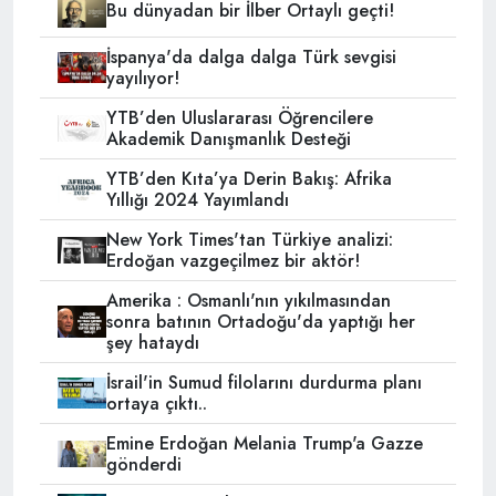
Bu dünyadan bir İlber Ortaylı geçti!
İspanya'da dalga dalga Türk sevgisi
yayılıyor!
YTB’den Uluslararası Öğrencilere
Akademik Danışmanlık Desteği
YTB’den Kıta’ya Derin Bakış: Afrika
Yıllığı 2024 Yayımlandı
New York Times'tan Türkiye analizi:
Erdoğan vazgeçilmez bir aktör!
Amerika : Osmanlı'nın yıkılmasından
sonra batının Ortadoğu'da yaptığı her
şey hataydı
İsrail'in Sumud filolarını durdurma planı
ortaya çıktı..
Emine Erdoğan Melania Trump'a Gazze
gönderdi