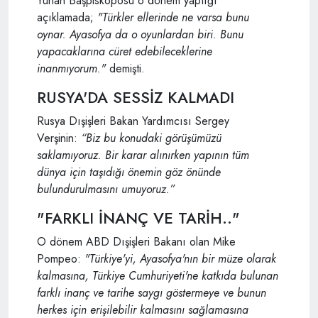
Yunan Başpiskoposu o dönem yaptığı
açıklamada;
"Türkler ellerinde ne varsa bunu
oynar. Ayasofya da o oyunlardan biri. Bunu
yapacaklarına cüret edebileceklerine
inanmıyorum."
demişti.
RUSYA'DA SESSİZ KALMADI
Rusya Dışişleri Bakan Yardımcısı Sergey
Verşinin:
“Biz bu konudaki görüşümüzü
saklamıyoruz. Bir karar alınırken yapının tüm
dünya için taşıdığı önemin göz önünde
bulundurulmasını umuyoruz.”
"FARKLI İNANÇ VE TARİH.."
O dönem ABD Dışişleri Bakanı olan Mike
Pompeo:
"Türkiye'yi, Ayasofya'nın bir müze olarak
kalmasına, Türkiye Cumhuriyeti'ne katkıda bulunan
farklı inanç ve tarihe saygı göstermeye ve bunun
herkes için erişilebilir kalmasını sağlamasına