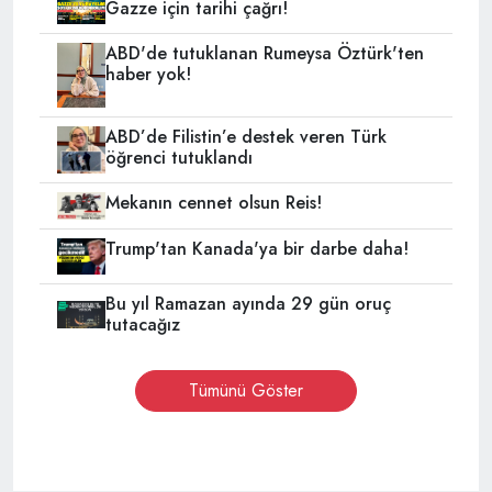
Gazze için tarihi çağrı!
ABD'de tutuklanan Rumeysa Öztürk'ten
haber yok!
ABD’de Filistin’e destek veren Türk
öğrenci tutuklandı
Mekanın cennet olsun Reis!
Trump'tan Kanada'ya bir darbe daha!
Bu yıl Ramazan ayında 29 gün oruç
tutacağız
Tümünü Göster