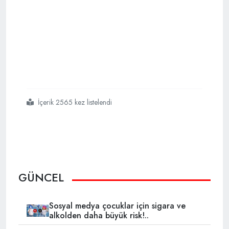
İçerik 2565 kez listelendi
#ayasofyanın
#özgürlüğüne
#kavuşmasının
#üzerinden
#bir
#yıl
#geçti
GÜNCEL
Sosyal medya çocuklar için sigara ve
alkolden daha büyük risk!..