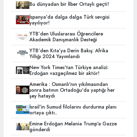
Bu dünyadan bir İlber Ortaylı geçti!
İspanya'da dalga dalga Türk sevgisi
yayılıyor!
YTB’den Uluslararası Öğrencilere
Akademik Danışmanlık Desteği
YTB’den Kıta’ya Derin Bakış: Afrika
Yıllığı 2024 Yayımlandı
New York Times'tan Türkiye analizi:
Erdoğan vazgeçilmez bir aktör!
Amerika : Osmanlı'nın yıkılmasından
sonra batının Ortadoğu'da yaptığı her
şey hataydı
İsrail'in Sumud filolarını durdurma planı
ortaya çıktı..
Emine Erdoğan Melania Trump'a Gazze
gönderdi