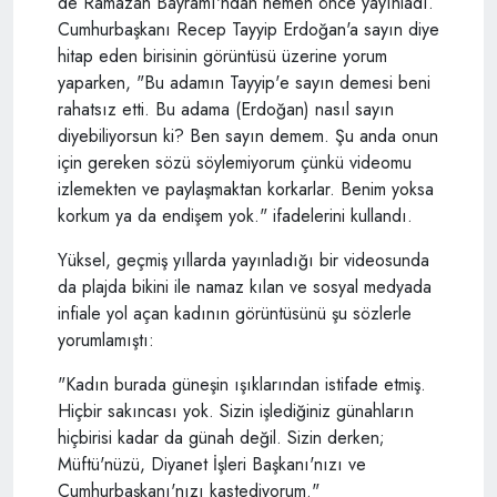
de Ramazan Bayramı'ndan hemen önce yayınladı.
Cumhurbaşkanı Recep Tayyip Erdoğan'a sayın diye
hitap eden birisinin görüntüsü üzerine yorum
yaparken, "Bu adamın Tayyip'e sayın demesi beni
rahatsız etti. Bu adama (Erdoğan) nasıl sayın
diyebiliyorsun ki? Ben sayın demem. Şu anda onun
için gereken sözü söylemiyorum çünkü videomu
izlemekten ve paylaşmaktan korkarlar. Benim yoksa
korkum ya da endişem yok." ifadelerini kullandı.
Yüksel, geçmiş yıllarda yayınladığı bir videosunda
da plajda bikini ile namaz kılan ve sosyal medyada
infiale yol açan kadının görüntüsünü şu sözlerle
yorumlamıştı:
"Kadın burada güneşin ışıklarından istifade etmiş.
Hiçbir sakıncası yok. Sizin işlediğiniz günahların
hiçbirisi kadar da günah değil. Sizin derken;
Müftü'nüzü, Diyanet İşleri Başkanı'nızı ve
Cumhurbaşkanı'nızı kastediyorum."