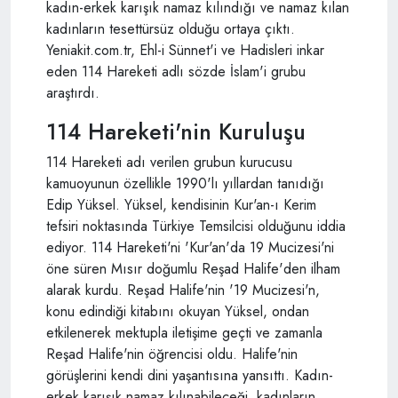
kadın-erkek karışık namaz kılındığı ve namaz kılan
kadınların tesettürsüz olduğu ortaya çıktı.
Yeniakit.com.tr, Ehl-i Sünnet'i ve Hadisleri inkar
eden 114 Hareketi adlı sözde İslam'i grubu
araştırdı.
114 Hareketi'nin Kuruluşu
114 Hareketi adı verilen grubun kurucusu
kamuoyunun özellikle 1990'lı yıllardan tanıdığı
Edip Yüksel. Yüksel, kendisinin Kur'an-ı Kerim
tefsiri noktasında Türkiye Temsilcisi olduğunu iddia
ediyor. 114 Hareketi'ni 'Kur'an'da 19 Mucizesi'ni
öne süren Mısır doğumlu Reşad Halife'den ilham
alarak kurdu. Reşad Halife'nin '19 Mucizesi'n,
konu edindiği kitabını okuyan Yüksel, ondan
etkilenerek mektupla iletişime geçti ve zamanla
Reşad Halife'nin öğrencisi oldu. Halife'nin
görüşlerini kendi dini yaşantısına yansıttı. Kadın-
erkek karışık namaz kılınabileceği, kadınların