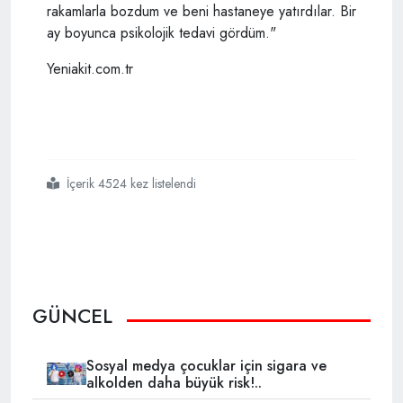
rakamlarla bozdum ve beni hastaneye yatırdılar. Bir
ay boyunca psikolojik tedavi gördüm."
Yeniakit.com.tr
İçerik 4524 kez listelendi
#114
#hareketi
#tehlike
#saçıyor
GÜNCEL
Sosyal medya çocuklar için sigara ve
alkolden daha büyük risk!..