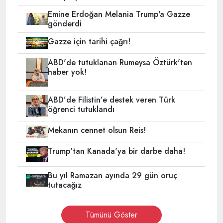
Emine Erdoğan Melania Trump'a Gazze
gönderdi
Gazze için tarihi çağrı!
ABD'de tutuklanan Rumeysa Öztürk'ten
haber yok!
ABD’de Filistin’e destek veren Türk
öğrenci tutuklandı
Mekanın cennet olsun Reis!
Trump'tan Kanada'ya bir darbe daha!
Bu yıl Ramazan ayında 29 gün oruç
tutacağız
Tümünü Göster