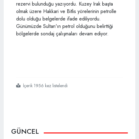
rezervi bulunduğu yazıyordu. Kuzey Irak başta
olmak üzere Hakkari ve Bitlis yörelerinin petrolle
dolu olduğu belgelerde ifade ediliyordu.
Günümüzde Sultan'ın petrol olduğunu belirttiği
bölgelerde sondaj çalışmaları devam ediyor.
İçerik 1956 kez listelendi
#abdulhamid
#hanın
#kayıp
#petrol
#raraporu
#bulundu
#anadoluda
#20
#noktada
#var
GÜNCEL