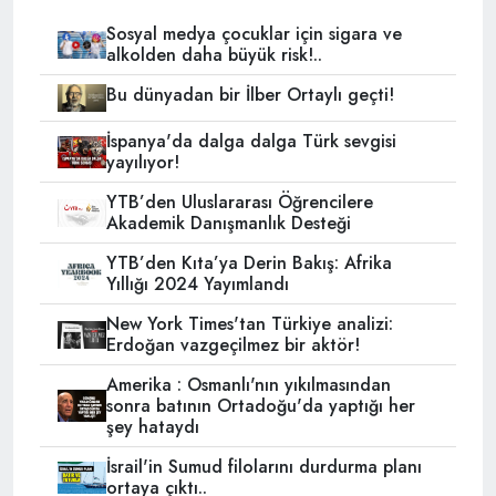
Sosyal medya çocuklar için sigara ve
alkolden daha büyük risk!..
Bu dünyadan bir İlber Ortaylı geçti!
İspanya'da dalga dalga Türk sevgisi
yayılıyor!
YTB’den Uluslararası Öğrencilere
Akademik Danışmanlık Desteği
YTB’den Kıta’ya Derin Bakış: Afrika
Yıllığı 2024 Yayımlandı
New York Times'tan Türkiye analizi:
Erdoğan vazgeçilmez bir aktör!
Amerika : Osmanlı'nın yıkılmasından
sonra batının Ortadoğu'da yaptığı her
şey hataydı
İsrail'in Sumud filolarını durdurma planı
ortaya çıktı..