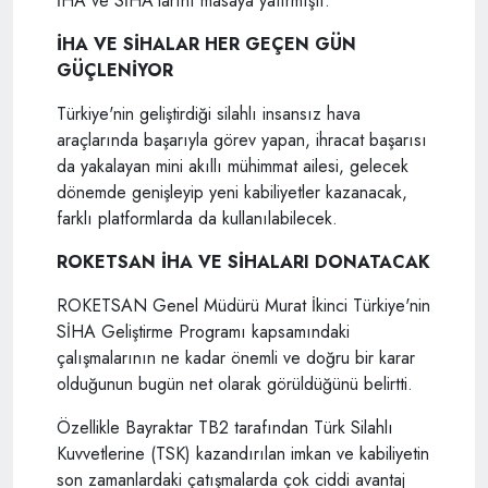
İHA ve SİHA'larını masaya yatırmıştı.
İHA VE SİHALAR HER GEÇEN GÜN
GÜÇLENİYOR
Türkiye'nin geliştirdiği silahlı insansız hava
araçlarında başarıyla görev yapan, ihracat başarısı
da yakalayan mini akıllı mühimmat ailesi, gelecek
dönemde genişleyip yeni kabiliyetler kazanacak,
farklı platformlarda da kullanılabilecek.
ROKETSAN İHA VE SİHALARI DONATACAK
ROKETSAN Genel Müdürü Murat İkinci Türkiye'nin
SİHA Geliştirme Programı kapsamındaki
çalışmalarının ne kadar önemli ve doğru bir karar
olduğunun bugün net olarak görüldüğünü belirtti.
Özellikle Bayraktar TB2 tarafından Türk Silahlı
Kuvvetlerine (TSK) kazandırılan imkan ve kabiliyetin
son zamanlardaki çatışmalarda çok ciddi avantaj