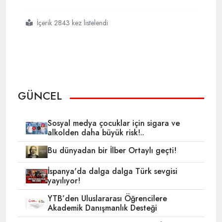
İçerik 2843 kez listelendi
#avrupada
#türk
#siha
#korkusu
GÜNCEL
Sosyal medya çocuklar için sigara ve
alkolden daha büyük risk!..
Bu dünyadan bir İlber Ortaylı geçti!
İspanya'da dalga dalga Türk sevgisi
yayılıyor!
YTB’den Uluslararası Öğrencilere
Akademik Danışmanlık Desteği