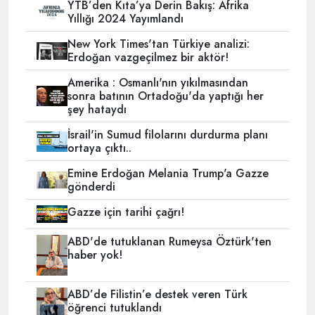
YTB’den Kıta’ya Derin Bakış: Afrika
Yıllığı 2024 Yayımlandı
New York Times'tan Türkiye analizi:
Erdoğan vazgeçilmez bir aktör!
Amerika : Osmanlı'nın yıkılmasından
sonra batının Ortadoğu'da yaptığı her
şey hataydı
İsrail'in Sumud filolarını durdurma planı
ortaya çıktı..
Emine Erdoğan Melania Trump'a Gazze
gönderdi
Gazze için tarihi çağrı!
ABD'de tutuklanan Rumeysa Öztürk'ten
haber yok!
ABD’de Filistin’e destek veren Türk
öğrenci tutuklandı