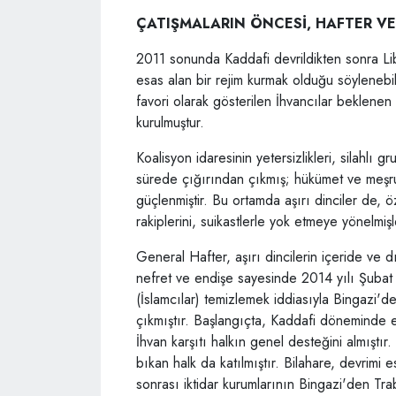
ÇATIŞMALARIN ÖNCESİ, HAFTER VE
2011 sonunda Kaddafi devrildikten sonra Lib
esas alan bir rejim kurmak olduğu söylenebil
favori olarak gösterilen İhvancılar beklene
kurulmuştur.
Koalisyon idaresinin yetersizlikleri, silahlı g
sürede çığırından çıkmış; hükümet ve meşru 
güçlenmiştir. Bu ortamda aşırı dinciler de, öz
rakiplerini, suikastlerle yok etmeye yönelmişl
General Hafter, aşırı dincilerin içeride ve dı
nefret ve endişe sayesinde 2014 yılı Şubat 
(İslamcılar) temizlemek iddiasıyla Bingazi'
çıkmıştır. Başlangıçta, Kaddafi döneminde etki
İhvan karşıtı halkın genel desteğini almıştı
bıkan halk da katılmıştır. Bilahare, devrimi
sonrası iktidar kurumlarının Bingazi'den Tra