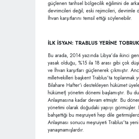
güçlenen tarihsel bölgecilik eğilimini de ark
devrimcileri değil; eski rejimcileri, devrimle
İhvan karşıtlarını temsil ettiği söylenebilir.
İLK İSYAN: TRABLUS YERİNE TOBRUK
Bu arada, 2014 yazında Libya'da ikinci genel 
yasak olduğu, %15 ila 18 arası gibi çok düşü
ve İhvan karşıtları güçlenerek çıkmıştır. A
milletvekilleri başkent Trablus'ta toplanmak y
Bilahare Hafter'i destekleyen hükümet üyeler
hükümet) yönetim dönemi başlamıştır. Bu d
Anlaşmasına kadar devam etmiştir. Bu dönem
yönetimi olarak doğudaki yapıyı görmüşler. H
bahşettiği bu meşruiyeti hep dile getirmişle
Anlaşması sonucu meşruiyeti Trablus'ta yeni
yanaşmamışlardır.