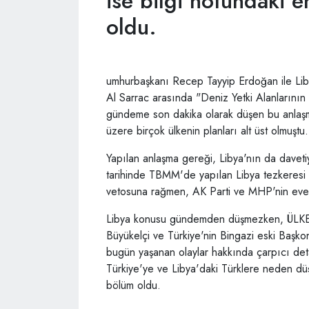
ise bilgi notundaki 
oldu.
umhurbaşkanı Recep Tayyip Erdoğan ile Li
Al Sarrac arasında "Deniz Yetki Alanlarının
gündeme son dakika olarak düşen bu anlaşma
üzere birçok ülkenin planları alt üst olmuştu.
Yapılan anlaşma gereği, Libya'nın da davet
tarihinde TBMM'de yapılan Libya tezkeresi o
vetosuna rağmen, AK Parti ve MHP'nin evet o
Libya konusu gündemden düşmezken, ÜLKE
Büyükelçi ve Türkiye'nin Bingazi eski Başko
bugün yaşanan olaylar hakkında çarpıcı detay
Türkiye'ye ve Libya'daki Türklere neden düş
bölüm oldu.