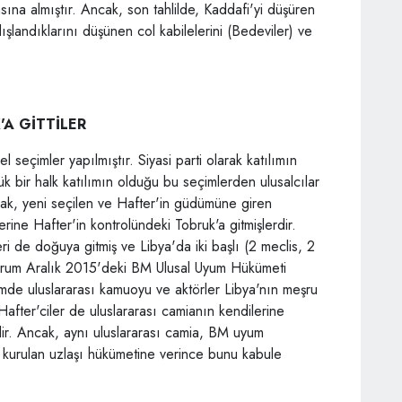
asına almıştır. Ancak, son tahlilde, Kaddafi'yi düşüren
 dışlandıklarını düşünen col kabilelerini (Bedeviler) ve
'A GİTTİLER
seçimler yapılmıştır. Siyasi parti olarak katılımın
k bir halk katılımın olduğu bu seçimlerden ulusalcılar
ncak, yeni seçilen ve Hafter'in güdümüne giren
erine Hafter'in kontrolündeki Tobruk'a gitmişlerdir.
i de doğuya gitmiş ve Libya'da iki başlı (2 meclis, 2
urum Aralık 2015'deki BM Ulusal Uyum Hükümeti
de uluslararası kamuoyu ve aktörler Libya'nın meşru
after'ciler de uluslararası camianın kendilerine
rdir. Ancak, aynı uluslararası camia, BM uyum
 kurulan uzlaşı hükümetine verince bunu kabule