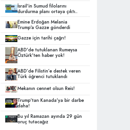
İsrail'in Sumud filolarını
durdurma planı ortaya çıktı..
Emine Erdoğan Melania
Trump'a Gazze gönderdi
Gazze için tarihi çağrı!
ABD'de tutuklanan Rumeysa
Öztürk'ten haber yok!
ABD’de Filistin’e destek veren
Türk öğrenci tutuklandı
Mekanın cennet olsun Reis!
Trump'tan Kanada'ya bir darbe
daha!
Bu yıl Ramazan ayında 29 gün
oruç tutacağız