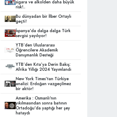
sigara ve alkolden daha büyük
risk!..
Bu dünyadan bir İlber Ortaylı
geçti!
İspanya'da dalga dalga Türk
sevgisi yayılıyor!
YTB’den Uluslararası
Öğrencilere Akademik
Danışmanlık Desteği
YTB’den Kıta’ya Derin Bakış:
Afrika Yıllığı 2024 Yayımlandı
New York Times'tan Türkiye
analizi: Erdoğan vazgeçilmez
bir aktör!
Amerika : Osmanlı'nın
yıkılmasından sonra batının
Ortadoğu'da yaptığı her şey
hataydı