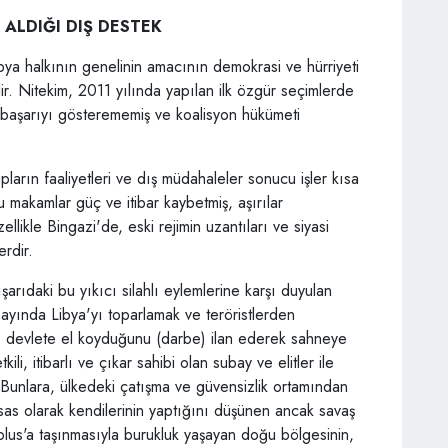
 ALDIĞI DIŞ DESTEK
ya halkının genelinin amacının demokrasi ve hürriyeti
ir. Nitekim, 2011 yılında yapılan ilk özgür seçimlerde
n başarıyı gösterememiş ve koalisyon hükümeti
rupların faaliyetleri ve dış müdahaleler sonucu işler kısa
makamlar güç ve itibar kaybetmiş, aşırılar
ellikle Bingazi'de, eski rejimin uzantıları ve siyasi
erdir.
şarıdaki bu yıkıcı silahlı eylemlerine karşı duyulan
ayında Libya'yı toparlamak ve teröristlerden
de devlete el koyduğunu (darbe) ilan ederek sahneye
li, itibarlı ve çıkar sahibi olan subay ve elitler ile
r. Bunlara, ülkedeki çatışma ve güvensizlik ortamından
 esas olarak kendilerinin yaptığını düşünen ancak savaş
blus'a taşınmasıyla burukluk yaşayan doğu bölgesinin,