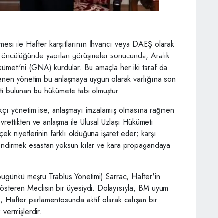
lmesi ile Hafter karşıtlarının İhvancı veya DAEŞ olarak
 BM öncülüğünde yapılan görüşmeler sonucunda, Aralık
meti'ni (GNA) kurdular. Bu amaçla her iki taraf da
telenen yönetim bu anlaşmaya uygun olarak varlığına son
eti bulunan bu hükümete tabi olmuştur.
çı yönetim ise, anlaşmayı imzalamış olmasına rağmen
evrettikten ve anlaşma ile Ulusal Uzlaşı Hükümeti
k niyetlerinin farklı olduğuna işaret eder; karşı
lendirmek esastan yoksun kılar ve kara propagandaya
bugünkü meşru Trablus Yönetimi) Sarrac, Hafter'in
österen Meclisin bir üyesiydi. Dolayısıyla, BM uyum
i, Hafter parlamentosunda aktif olarak calışan bir
 vermişlerdir.