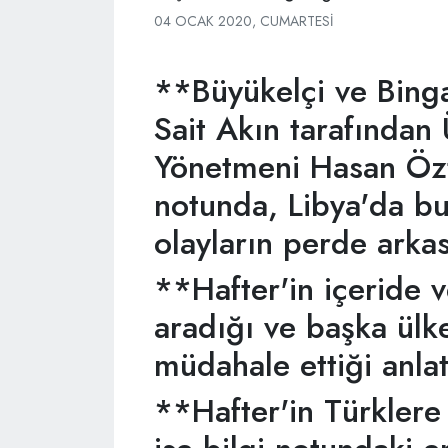
04 OCAK 2020, CUMARTESI
**Büyükelçi ve Binga
Sait Akın tarafından
Yönetmeni Hasan Özt
notunda, Libya'da b
olayların perde arkas
**Hafter'in içeride v
aradığı ve başka ülke
müdahale ettiği anlat
**Hafter'in Türkler