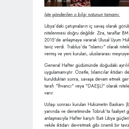
İşte gönderilen o bilgi notunun tamamı:
Libya'daki çatışmaların iç savaş olarak görü
nitelenmesi doğru değildir. Zira, taraflar
2015'de anlaşmaya vararak Ulusal Uyum Hükü
taviz verdi. Trablus'da "islamcı" olarak ni
vermiş ve yeni kurulan, uluslararası meşruiy
General Hafter güdümünde doğudaki ayrılık
uygulamamıştır. Özetle, İslamcılar iktidarı d
kurulduktan sonra, savaşa devam etmek gerçe
tarafı "İhvancı" veya "DAEŞLİ" olarak nite
varır.
Uzlaşı sonrası kurulan Hükümetin Baskanı (
yanında ve denetiminde Tobruk'ta faaliyet g
anlaşmasıyla Hafter karşıtı Bati Libya güçler
vekile iktidarı devretmek gibi önemli bir taviz