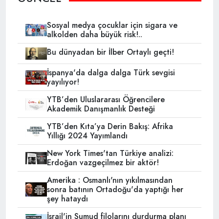
Sosyal medya çocuklar için sigara ve
alkolden daha büyük risk!..
Bu dünyadan bir İlber Ortaylı geçti!
İspanya'da dalga dalga Türk sevgisi
yayılıyor!
YTB’den Uluslararası Öğrencilere
Akademik Danışmanlık Desteği
YTB’den Kıta’ya Derin Bakış: Afrika
Yıllığı 2024 Yayımlandı
New York Times'tan Türkiye analizi:
Erdoğan vazgeçilmez bir aktör!
Amerika : Osmanlı'nın yıkılmasından
sonra batının Ortadoğu'da yaptığı her
şey hataydı
İsrail'in Sumud filolarını durdurma planı