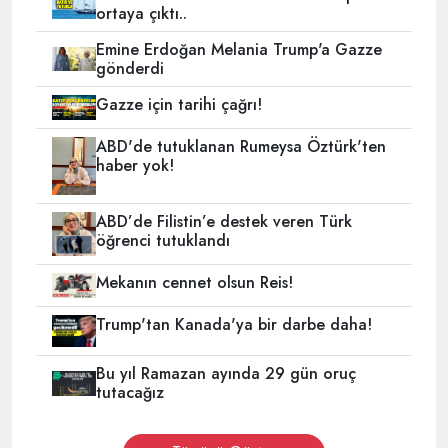
ortaya çıktı..
Emine Erdoğan Melania Trump'a Gazze
gönderdi
Gazze için tarihi çağrı!
ABD'de tutuklanan Rumeysa Öztürk'ten
haber yok!
ABD’de Filistin’e destek veren Türk
öğrenci tutuklandı
Mekanın cennet olsun Reis!
Trump'tan Kanada'ya bir darbe daha!
Bu yıl Ramazan ayında 29 gün oruç
tutacağız