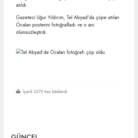
atıldı.
Gazeteci Uğur Yıldırım, Tel Abyad'da çöpe atılan
Öcalan posterini fotoğrafladı ve o anı
ölümsüzleştirdi.
İçerik 3370 kez listelendi
#tel
#abyadda
#öcalan
#fotoğrafı
#çöp
#oldu
GÜNCEL