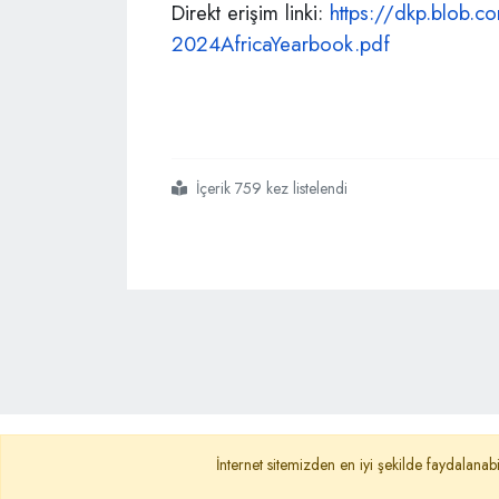
Direkt erişim linki:
https://dkp.blob.c
2024AfricaYearbook.pdf
İçerik 759 kez listelendi
#ytb
#afrika
#yıllık
Ana Sayfa
Gizlilik Politikası
KVKK A
İnternet sitemizden en iyi şekilde faydalanabi
İletişim