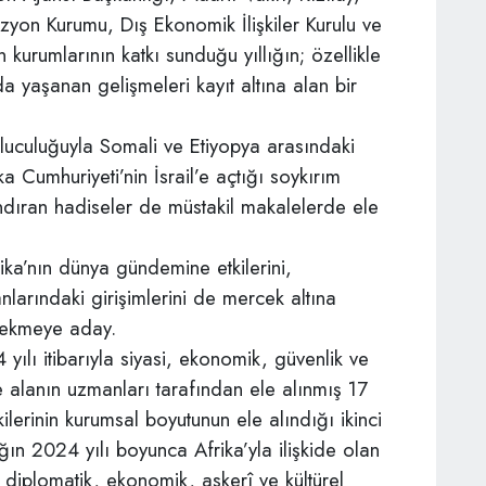
zyon Kurumu, Dış Ekonomik İlişkiler Kurulu ve
 kurumlarının katkı sunduğu yıllığın; özellikle
’da yaşanan gelişmeleri kayıt altına alan bir
buluculuğuyla Somali ve Etiyopya arasındaki
Cumhuriyeti’nin İsrail’e açtığı soykırım
dıran hadiseler de müstakil makalelerde ele
ka’nın dünya gündemine etkilerini,
anlarındaki girişimlerini de mercek altına
 çekmeye aday.
 yılı itibarıyla siyasi, ekonomik, güvenlik ve
alanın uzmanları tarafından ele alınmış 17
ilerinin kurumsal boyutunun ele alındığı ikinci
ın 2024 yılı boyunca Afrika’yla ilişkide olan
 diplomatik, ekonomik, askerî ve kültürel