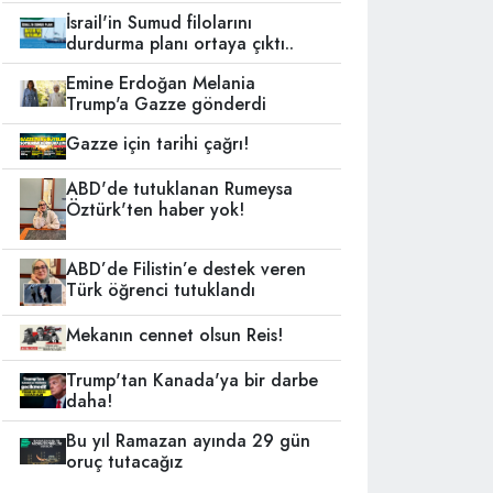
İsrail'in Sumud filolarını
durdurma planı ortaya çıktı..
Emine Erdoğan Melania
Trump'a Gazze gönderdi
Gazze için tarihi çağrı!
ABD'de tutuklanan Rumeysa
Öztürk'ten haber yok!
ABD’de Filistin’e destek veren
Türk öğrenci tutuklandı
Mekanın cennet olsun Reis!
Trump'tan Kanada'ya bir darbe
daha!
Bu yıl Ramazan ayında 29 gün
oruç tutacağız