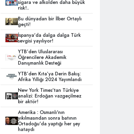
sigara ve alkolden daha büyük
risk!..
Bu dünyadan bir İlber Ortaylı
geçti!
İspanya'da dalga dalga Türk
sevgisi yayılıyor!
YTB’den Uluslararası
Öğrencilere Akademik
Danışmanlık Desteği
YTB’den Kıta’ya Derin Bakış:
Afrika Yıllığı 2024 Yayımlandı
New York Times'tan Türkiye
analizi: Erdoğan vazgeçilmez
bir aktör!
Amerika : Osmanlı'nın
yıkılmasından sonra batının
Ortadoğu'da yaptığı her şey
hataydı