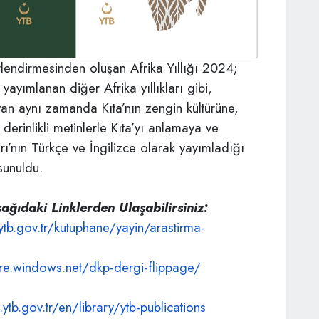
endirmesinden oluşan Afrika Yıllığı 2024;
yımlanan diğer Afrika yıllıkları gibi,
yan aynı zamanda Kıta’nın zengin kültürüne,
 derinlikli metinlerle Kıta’yı anlamaya ve
ı’nın Türkçe ve İngilizce olarak yayımladığı
sunuldu.
ağıdaki Linklerden Ulaşabilirsiniz:
tb.gov.tr/
kutuphane/yayin/arastirma-
ore.windows.
net/dkp-dergi-flippage/
ytb.gov.tr/en/
library/ytb-publications