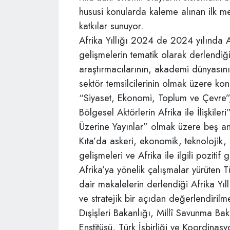
hususi konularda kaleme alınan ilk metin
katkılar sunuyor.
Afrika Yıllığı 2024 de 2024 yılında Af
gelişmelerin tematik olarak derlendiği
araştırmacılarının, akademi dünyasını
sektör temsilcilerinin olmak üzere konu
“Siyaset, Ekonomi, Toplum ve Çevre”, “
Bölgesel Aktörlerin Afrika ile İlişkiler
Üzerine Yayınlar” olmak üzere beş an
Kıta’da askeri, ekonomik, teknolojik,
gelişmeleri ve Afrika ile ilgili pozitif
Afrika’ya yönelik çalışmalar yürüten T
dair makalelerin derlendiği Afrika Yıll
ve stratejik bir açıdan değerlendirilm
Dışişleri Bakanlığı, Millî Savunma Bak
Enstitüsü, Türk İşbirliği ve Koordinas