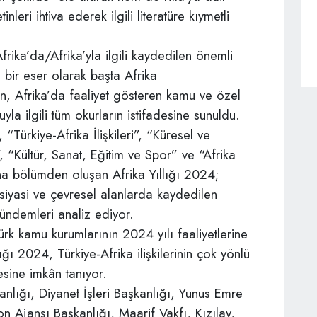
leri ihtiva ederek ilgili literatüre kıymetli
rika’da/Afrika’yla ilgili kaydedilen önemli
 bir eser olarak başta Afrika
n, Afrika’da faaliyet gösteren kamu ve özel
yla ilgili tüm okurların istifadesine sunuldu.
Türkiye-Afrika İlişkileri”, “Küresel ve
i”, “Kültür, Sanat, Eğitim ve Spor” ve “Afrika
a bölümden oluşan Afrika Yıllığı 2024;
 siyasi ve çevresel alanlarda kaydedilen
 gündemleri analiz ediyor.
ürk kamu kurumlarının 2024 yılı faaliyetlerine
ığı 2024, Türkiye-Afrika ilişkilerinin çok yönlü
esine imkân tanıyor.
anlığı, Diyanet İşleri Başkanlığı, Yunus Emre
yon Ajansı Başkanlığı, Maarif Vakfı, Kızılay,