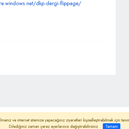
ore.windows.
net/dkp-dergi-flippage/
ydınlatma Metni
Reklam
Haber Gönder
lmeniz ve internet sitemize yapacağınız ziyaretleri kişiselleştirebilmek için ta
Dilediğiniz zaman çerez ayarlarınızı değiştirebilirsiniz.
Tamam