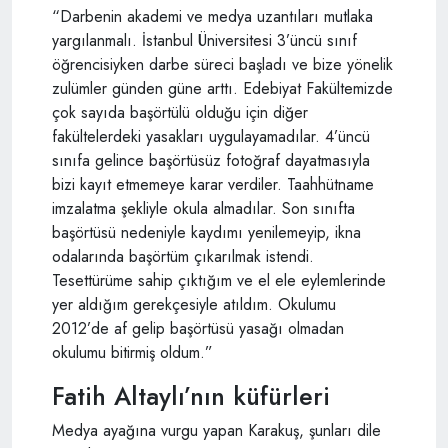
“Darbenin akademi ve medya uzantıları mutlaka
yargılanmalı. İstanbul Üniversitesi 3’üncü sınıf
öğrencisiyken darbe süreci başladı ve bize yönelik
zulümler günden güne arttı. Edebiyat Fakültemizde
çok sayıda başörtülü olduğu için diğer
fakültelerdeki yasakları uygulayamadılar. 4’üncü
sınıfa gelince başörtüsüz fotoğraf dayatmasıyla
bizi kayıt etmemeye karar verdiler. Taahhütname
imzalatma şekliyle okula almadılar. Son sınıfta
başörtüsü nedeniyle kaydımı yenilemeyip, ikna
odalarında başörtüm çıkarılmak istendi.
Tesettürüme sahip çıktığım ve el ele eylemlerinde
yer aldığım gerekçesiyle atıldım. Okulumu
2012’de af gelip başörtüsü yasağı olmadan
okulumu bitirmiş oldum.”
Fatih Altaylı’nın küfürleri
Medya ayağına vurgu yapan Karakuş, şunları dile