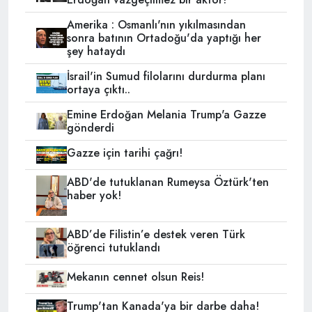
Amerika : Osmanlı'nın yıkılmasından
sonra batının Ortadoğu'da yaptığı her
şey hataydı
İsrail'in Sumud filolarını durdurma planı
ortaya çıktı..
Emine Erdoğan Melania Trump'a Gazze
gönderdi
Gazze için tarihi çağrı!
ABD'de tutuklanan Rumeysa Öztürk'ten
haber yok!
ABD’de Filistin’e destek veren Türk
öğrenci tutuklandı
Mekanın cennet olsun Reis!
Trump'tan Kanada'ya bir darbe daha!