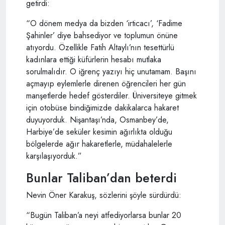
getirdi:
“O dönem medya da bizden ‘irticacı’, ‘Fadime
Şahinler’ diye bahsediyor ve toplumun önüne
atıyordu. Özellikle Fatih Altaylı’nın tesettürlü
kadınlara ettiği küfürlerin hesabı mutlaka
sorulmalıdır. O iğrenç yazıyı hiç unutamam. Başını
açmayıp eylemlerle direnen öğrencileri her gün
manşetlerde hedef gösterdiler. Üniversiteye gitmek
için otobüse bindiğimizde dakikalarca hakaret
duyuyorduk. Nişantaşı’nda, Osmanbey’de,
Harbiye’de seküler kesimin ağırlıkta olduğu
bölgelerde ağır hakaretlerle, müdahalelerle
karşılaşıyorduk.”
Bunlar Taliban’dan beterdi
Nevin Öner Karakuş, sözlerini şöyle sürdürdü:
“Bugün Taliban’a neyi atfediyorlarsa bunlar 20