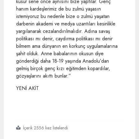
küsur sene önce aynısını bize yaptılar. Genç
hanım kardeşlerimiz de bu zulmü yaşasın
istemiyoruz bu nedenle bize o zulmü yaşatan
darbenin akademi ve medya uzantıları kesinlikle
yargılanarak cezalandırılmalıdır. Adına savaş
politikası mı denir, caydırma politikası mı denir
bilmem ama dünyanın en korkunç uygulamalarına
şahit olduk. Anne babalarının okusun diye
gönderdiği daha 18-19 yaşında Anadolu’dan
gelmiş birçok genç kızı eğitimden kopardılar,
gözyaşlarını akıttı bunlar.”
YENİ AKİT
İçerik 2556 kez listelendi
#28
#şubatın
#silahsız
#kuvvetleri
#de
#hesap
#versin