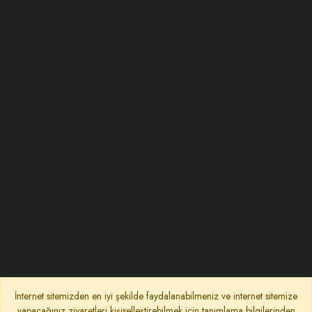
İnternet sitemizden en iyi şekilde faydalanabilmeniz ve internet sitemize
yapacağınız ziyaretleri kişiselleştirebilmek için tanımlama bilgilerinden