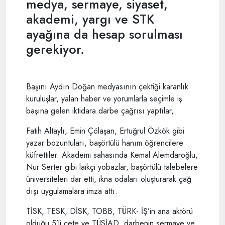
medya, sermaye, siyaset,
akademi, yargı ve STK
ayağına da hesap sorulması
gerekiyor.
Başını Aydın Doğan medyasının çektiği karanlık
kuruluşlar, yalan haber ve yorumlarla seçimle iş
başına gelen iktidara darbe çağrısı yaptılar,
Fatih Altaylı, Emin Çölaşan, Ertuğrul Özkök gibi
yazar bozuntuları, başörtülü hanım öğrencilere
küfrettiler. Akademi sahasında Kemal Alemdaroğlu,
Nur Serter gibi laikçi yobazlar, başörtülü talebelere
üniversiteleri dar etti, ikna odaları oluşturarak çağ
dışı uygulamalara imza attı.
TİSK, TESK, DİSK, TOBB, TÜRK- İŞ’in ana aktörü
olduğu 5’li çete ve TÜSİAD, darbenin sermaye ve