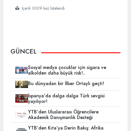
İçerik 3009 kez listelendi
#pkknın
#katlettiği
#eren
#bülbül
#yaşasaydı
#19
#yaşında
#olacaktı
GÜNCEL
Sosyal medya çocuklar için sigara ve
alkolden daha büyük risk!..
Bu dünyadan bir İlber Ortaylı geçti!
İspanya'da dalga dalga Türk sevgisi
yayılıyor!
YTB’den Uluslararası Öğrencilere
Akademik Danışmanlık Desteği
YTB’den Kıta’ya Derin Bakış: Afrika