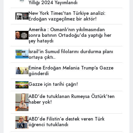
Yıllığı 2024 Yayımlandı
New York Times'tan Türkiye analizi:
Erdoğan vazgeçilmez bir aktör!
Amerika : Osmanlı'nın yıkılmasından
sonra batının Ortadoğu'da yaptığı her
şey hataydı
İsrail'in Sumud filolarını durdurma planı
ortaya çıktı..
Emine Erdoğan Melania Trump'a Gazze
gönderdi
Gazze için tarihi çağrı!
ABD'de tutuklanan Rumeysa Öztürk'ten
haber yok!
ABD’de Filistin’e destek veren Türk
öğrenci tutuklandı