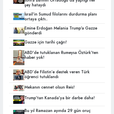
sonra batının Ortadoğu'da yaptığı her
şey hataydı
İsrail'in Sumud filolarını durdurma planı
ortaya çıktı..
Emine Erdoğan Melania Trump'a Gazze
gönderdi
Gazze için tarihi çağrı!
ABD'de tutuklanan Rumeysa Öztürk'ten
haber yok!
ABD’de Filistin’e destek veren Türk
öğrenci tutuklandı
Mekanın cennet olsun Reis!
Trump'tan Kanada'ya bir darbe daha!
Bu yıl Ramazan ayında 29 gün oruç