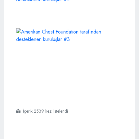
İçerik 2539 kez listelendi
#işte
#amerikan
#beslemesi
#medya
#kuruluşları