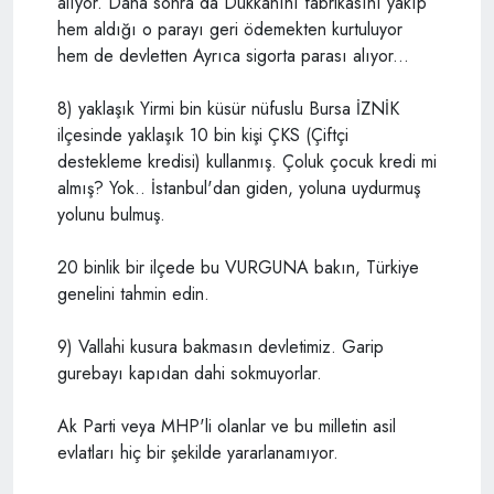
alıyor. Daha sonra da Dükkanını fabrikasını yakıp
hem aldığı o parayı geri ödemekten kurtuluyor
hem de devletten Ayrıca sigorta parası alıyor...
8) yaklaşık Yirmi bin küsür nüfuslu Bursa İZNİK
ilçesinde yaklaşık 10 bin kişi ÇKS (Çiftçi
destekleme kredisi) kullanmış. Çoluk çocuk kredi mi
almış? Yok.. İstanbul'dan giden, yoluna uydurmuş
yolunu bulmuş.
20 binlik bir ilçede bu VURGUNA bakın, Türkiye
genelini tahmin edin.
9) Vallahi kusura bakmasın devletimiz. Garip
gurebayı kapıdan dahi sokmuyorlar.
Ak Parti veya MHP'li olanlar ve bu milletin asil
evlatları hiç bir şekilde yararlanamıyor.