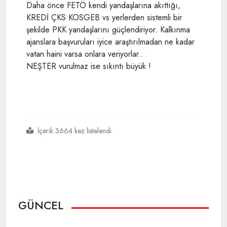
Daha önce FETÖ kendi yandaşlarına akıttığı,
KREDİ ÇKS KOSGEB vs yerlerden sistemli bir
şekilde PKK yandaşlarını güçlendiriyor. Kalkınma
ajanslara başvuruları iyice araştırılmadan ne kadar
vatan haini varsa onlara veriyorlar..
NEŞTER vurulmaz ise sıkıntı büyük !
İçerik 3664 kez listelendi
#kim
#devleti
#nasıl
#soyuyor
GÜNCEL