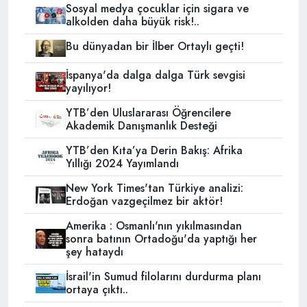
Sosyal medya çocuklar için sigara ve
alkolden daha büyük risk!..
Bu dünyadan bir İlber Ortaylı geçti!
İspanya'da dalga dalga Türk sevgisi
yayılıyor!
YTB’den Uluslararası Öğrencilere
Akademik Danışmanlık Desteği
YTB’den Kıta’ya Derin Bakış: Afrika
Yıllığı 2024 Yayımlandı
New York Times'tan Türkiye analizi:
Erdoğan vazgeçilmez bir aktör!
Amerika : Osmanlı'nın yıkılmasından
sonra batının Ortadoğu'da yaptığı her
şey hataydı
İsrail'in Sumud filolarını durdurma planı
ortaya çıktı..