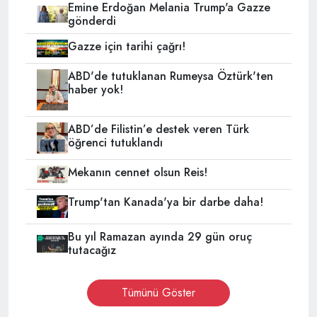
Emine Erdoğan Melania Trump'a Gazze
gönderdi
Gazze için tarihi çağrı!
ABD'de tutuklanan Rumeysa Öztürk'ten
haber yok!
ABD’de Filistin’e destek veren Türk
öğrenci tutuklandı
Mekanın cennet olsun Reis!
Trump'tan Kanada'ya bir darbe daha!
Bu yıl Ramazan ayında 29 gün oruç
tutacağız
Tümünü Göster