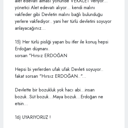
alet edevatı alması yönünde VEKALET veriyor...
yönetici Alet edevatı alıyor... kendi malını
vakfeder gibi Devletin malını bağlı bulunduğu
yerlere vakfediyor.. yani her türlü devletini soyuyor
anlayacağınız...
15) Her türlü pisliği yapan bu itler ile konuş hepsi
Erdoğan düşmanı.
sorsan "Hırsız ERDOĞAN
Hepsi bi yerlerden ufak ufak Devleti soyuyor..
fakat sorsan "Hırsız ERDOĞAN.."...
Devlette bir bozukluk yok hacı abi...insan
bozuk..Süt bozuk...Maya bozuk...Erdoğan ne
etsin...
16) UYARIYORUZ !