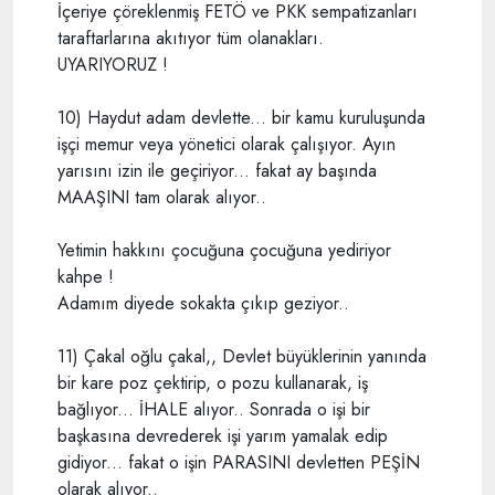
İçeriye çöreklenmiş FETÖ ve PKK sempatizanları
taraftarlarına akıtıyor tüm olanakları.
UYARIYORUZ !
10) Haydut adam devlette... bir kamu kuruluşunda
işçi memur veya yönetici olarak çalışıyor. Ayın
yarısını izin ile geçiriyor... fakat ay başında
MAAŞINI tam olarak alıyor..
Yetimin hakkını çocuğuna çocuğuna yediriyor
kahpe !
Adamım diyede sokakta çıkıp geziyor..
11) Çakal oğlu çakal,, Devlet büyüklerinin yanında
bir kare poz çektirip, o pozu kullanarak, iş
bağlıyor... İHALE alıyor.. Sonrada o işi bir
başkasına devrederek işi yarım yamalak edip
gidiyor... fakat o işin PARASINI devletten PEŞİN
olarak alıyor..