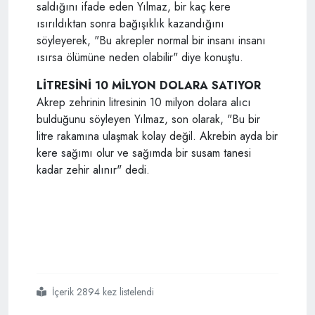
saldığını ifade eden Yılmaz, bir kaç kere
ısırıldıktan sonra bağışıklık kazandığını
söyleyerek, "Bu akrepler normal bir insanı insanı
ısırsa ölümüne neden olabilir" diye konuştu.
LİTRESİNİ 10 MİLYON DOLARA SATIYOR
Akrep zehrinin litresinin 10 milyon dolara alıcı
bulduğunu söyleyen Yılmaz, son olarak, "Bu bir
litre rakamına ulaşmak kolay değil. Akrebin ayda bir
kere sağımı olur ve sağımda bir susam tanesi
kadar zehir alınır" dedi.
İçerik 2894 kez listelendi
#ölümle
#dansın
#litresi
#10
#milyon
#dolar