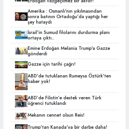
Erdoğan vazgeçilmez bir aktör!
Amerika : Osmanlı'nın yıkılmasından
sonra batının Ortadoğu'da yaptığı her
şey hataydı
İsrail'in Sumud filolarını durdurma planı
ortaya çıktı..
Emine Erdoğan Melania Trump'a Gazze
gönderdi
Gazze için tarihi çağrı!
ABD'de tutuklanan Rumeysa Öztürk'ten
haber yok!
ABD’de Filistin’e destek veren Türk
öğrenci tutuklandı
Mekanın cennet olsun Reis!
Trump'tan Kanada'ya bir darbe daha!