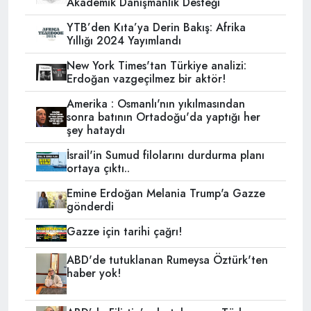
Akademik Danışmanlık Desteği
YTB’den Kıta’ya Derin Bakış: Afrika
Yıllığı 2024 Yayımlandı
New York Times'tan Türkiye analizi:
Erdoğan vazgeçilmez bir aktör!
Amerika : Osmanlı'nın yıkılmasından
sonra batının Ortadoğu'da yaptığı her
şey hataydı
İsrail'in Sumud filolarını durdurma planı
ortaya çıktı..
Emine Erdoğan Melania Trump'a Gazze
gönderdi
Gazze için tarihi çağrı!
ABD'de tutuklanan Rumeysa Öztürk'ten
haber yok!