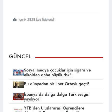
İçerik 2828 kez listelendi
#28
#şubat
#generallerinin
#rütbelerinin
#söküldü
GÜNCEL
Sosyal medya çocuklar için sigara ve
alkolden daha büyük risk!..
Bu dünyadan bir İlber Ortaylı geçti!
İspanya'da dalga dalga Türk sevgisi
yayılıyor!
YTB’den Uluslararası Öğrencilere