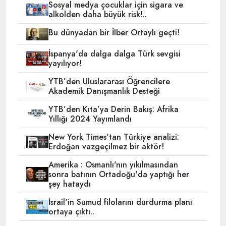
Sosyal medya çocuklar için sigara ve
alkolden daha büyük risk!..
Bu dünyadan bir İlber Ortaylı geçti!
İspanya'da dalga dalga Türk sevgisi
yayılıyor!
YTB’den Uluslararası Öğrencilere
Akademik Danışmanlık Desteği
YTB’den Kıta’ya Derin Bakış: Afrika
Yıllığı 2024 Yayımlandı
New York Times'tan Türkiye analizi:
Erdoğan vazgeçilmez bir aktör!
Amerika : Osmanlı'nın yıkılmasından
sonra batının Ortadoğu'da yaptığı her
şey hataydı
İsrail'in Sumud filolarını durdurma planı
ortaya çıktı..