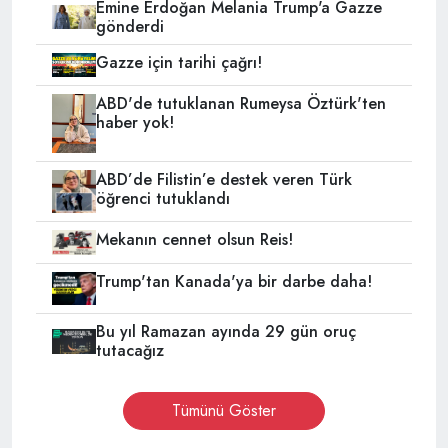
Emine Erdoğan Melania Trump'a Gazze
gönderdi
Gazze için tarihi çağrı!
ABD'de tutuklanan Rumeysa Öztürk'ten
haber yok!
ABD’de Filistin’e destek veren Türk
öğrenci tutuklandı
Mekanın cennet olsun Reis!
Trump'tan Kanada'ya bir darbe daha!
Bu yıl Ramazan ayında 29 gün oruç
tutacağız
Tümünü Göster