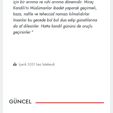
için bir arınma ve ruhi arınma dönemidir. Miraç
Kandili'ni Müslümanlar ibadet yaparak geçirmeli,
kaza, nafile ve teheccüd namazı kılmalıdırlar.
İnsanlar bu gecede bol bol dua edip günahlarına
da af dilesinler. Hatta kandil gününü de oruçlu
geçirsinler."
İçerik 3031 kez listelendi
#miraç
#kandiliniz
#mübarek
#olsun
GÜNCEL