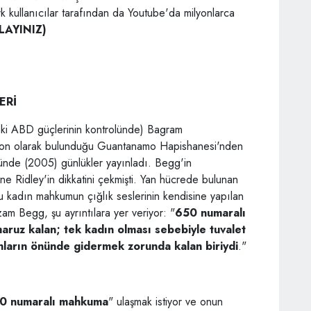
k kullanıcılar tarafından da Youtube'da milyonlarca
KLAYINIZ)
ERİ
aki ABD güçlerinin kontrolünde) Bagram
on olarak bulunduğu Guantanamo Hapishanesi'nden
ünde (2005) günlükler yayınladı. Begg'in
nne Ridley'in dikkatini çekmişti. Yan hücrede bulunan
 kadın mahkumun çığlık seslerinin kendisine yapılan
m Begg, şu ayrıntılara yer veriyor: "
650 numaralı
ruz kalan; tek kadın olması sebebiyle tuvalet
onların önünde gidermek zorunda kalan biriydi
."
0 numaralı mahkuma
" ulaşmak istiyor ve onun