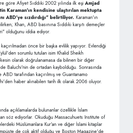
ere göre Afiyet Sıddıki 2002 yılında ilk eşi
Amjad
tin Karaman'ın kendisine ulaştırılan mektupta
nı ABD'ye sızdırdığı" belirtiliyor.
Karaman'ın
lirken; Khan, ABD basınına Sıddıki karşıtı demeçler
biri" olduğunu iddia ediyor.
kaçırılmadan önce bir başka evlilik yapıyor. Evlendiği
Eylül'den sorumlu tutulan isim Khalid Sheikh
kesin olarak doğrulanamasa da bilinen bir diğer
nde Baluchi'nin de ortadan kaybolduğu. Sonrasında
 de ABD tarafından kaçırılmış ve Guantanamo
i'den haber alınabilen tarih ilk olarak 2006 oluyor.
kkında açıklamalarda bulunanlar özellikle İslam
ndan söz ediyorlar. Okuduğu Massacuhuets Institute of
erdeki Müslümanlara Kur'an ve diğer İslami kitaplar
kampüste de çok aktif olduğu ve Boston Magazine'de