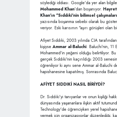
söylediği iddiası. Google'da yer alan bilgil
Mohammed Khan
'dan boşanıyor.
Hayret
Khan'ın "Sıddıki'nin bilimsel çalışmaları
yazısında boşanma sebebi olarak bu gösteri
veriyor. Eski karısının "aşırı görüşleri olan 
Afiyet Sıddıki, 2003 yılında CIA tarafından 
kişiyse
Ammar al-Baluchi
. Baluchi'nin, 11 
Mohammed'in yeğeni olduğu belirtiliyor. Bu 
gerçek Sıddıki'nin kaçırıldığı 2003 senesi
öğreniliyor ki aynı sene Ammar al-Baluchi
hapishanesine kapatılmış. Sonrasında Baluch
AFİYET SIDDIKİ NASIL BİRİYDİ?
Dr. Sıddıki'yi tanıyanlar ve onun kişiliği ha
dünyasında yaşananlara ilişkin aktif tutumu
Technology'de öğrenciyken yerel hapishanel
vermek için organizasyonlar düzenlediği; 