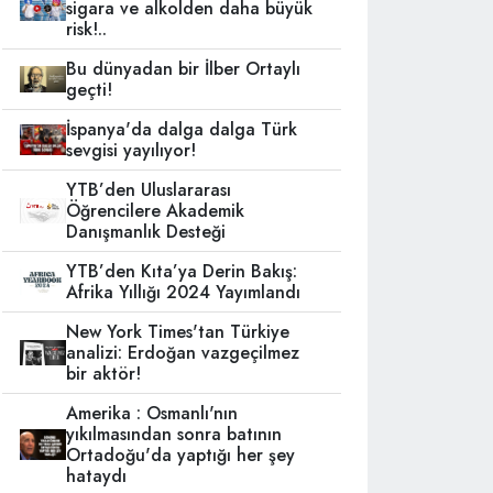
sigara ve alkolden daha büyük
risk!..
Bu dünyadan bir İlber Ortaylı
geçti!
İspanya'da dalga dalga Türk
sevgisi yayılıyor!
YTB’den Uluslararası
Öğrencilere Akademik
Danışmanlık Desteği
YTB’den Kıta’ya Derin Bakış:
Afrika Yıllığı 2024 Yayımlandı
New York Times'tan Türkiye
analizi: Erdoğan vazgeçilmez
bir aktör!
Amerika : Osmanlı'nın
yıkılmasından sonra batının
Ortadoğu'da yaptığı her şey
hataydı