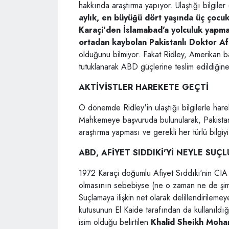
hakkında araştırma yapıyor. Ulaştığı bilgiler
aylık, en büyüğü dört yaşında üç çocuk
Karaçi'den İslamabad'a yolculuk yapma
ortadan kaybolan Pakistanlı Doktor Afi
olduğunu bilmiyor. Fakat Ridley, Amerikan b
tutuklanarak ABD güçlerine teslim edildiğine 
AKTİVİSTLER HAREKETE GEÇTİ
O dönemde Ridley'in ulaştığı bilgilerle har
Mahkemeye başvuruda bulunularak, Pakistan
araştırma yapması ve gerekli her türlü bilgiyi
ABD, AFİYET SIDDIKİ'Yİ NEYLE SUÇ
1972 Karaçi doğumlu Afiyet Sıddıki'nin CIA
olmasının sebebiyse (ne o zaman ne de şimdi
Suçlamaya ilişkin net olarak delillendirilem
kutusunun El Kaide tarafından da kullanıldığı
isim olduğu belirtilen
Khalid Sheikh Moh