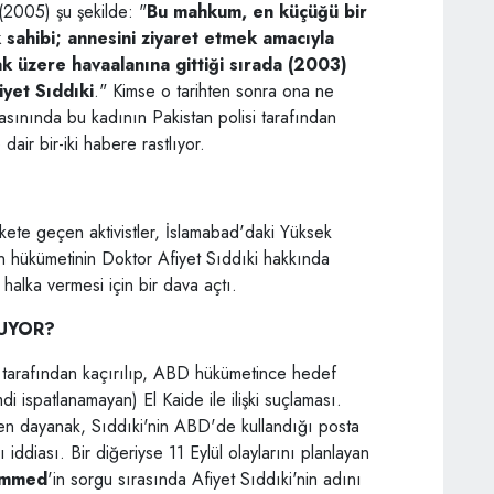
 (2005) şu şekilde: "
Bu mahkum, en küçüğü bir
 sahibi; annesini ziyaret etmek amacıyla
k üzere havaalanına gittiği sırada (2003)
yet Sıddıki
." Kimse o tarihten sonra ona ne
asınında bu kadının Pakistan polisi tarafından
dair bir-iki habere rastlıyor.
ekete geçen aktivistler, İslamabad'daki Yüksek
 hükümetinin Doktor Afiyet Sıddıki hakkında
 halka vermesi için bir dava açtı.
LUYOR?
 tarafından kaçırılıp, ABD hükümetince hedef
 ispatlanamayan) El Kaide ile ilişki suçlaması.
eyen dayanak, Sıddıki'nin ABD'de kullandığı posta
 iddiası. Bir diğeriyse 11 Eylül olaylarını planlayan
ammed
'in sorgu sırasında Afiyet Sıddıki'nin adını