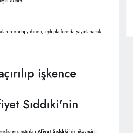
ğini aktardı.
an röportaj yakında, ilgili platformda yayınlanacak.
çırılıp işkence
fiyet Sıddıki'nin
ndisine ulaştırılan
Afiyet Sıddıki
'nin hikayesini,