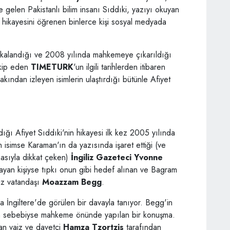
gelen Pakistanlı bilim insanı Sıddıki, yazıyı okuyan
n hikayesini öğrenen binlerce kişi sosyal medyada
akalandığı ve 2008 yılında mahkemeye çıkarıldığı
akip eden
TIMETURK
'un ilgili tarihlerden itibaren
akından izleyen isimlerin ulaştırdığı bütünle Afiyet
dığı Afiyet Sıddıki'nin hikayesi ilk kez 2005 yılında
isimse Karaman'ın da yazısında işaret ettiği (ve
masıyla dikkat çeken)
İngiliz Gazeteci Yvonne
layan kişiyse tıpkı onun gibi hedef alınan ve Bagram
liz vatandaşı
Moazzam Begg
.
ngiltere'de görülen bir davayla tanıyor. Begg'in
nin sebebiyse mahkeme önünde yapılan bir konuşma.
n vaiz ve davetçi
Hamza Tzortzis
tarafından