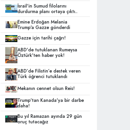
İsrail'in Sumud filolarını
durdurma planı ortaya çıktı..
Emine Erdoğan Melania
Trump'a Gazze gönderdi
Gazze için tarihi çağrı!
ABD'de tutuklanan Rumeysa
Öztürk'ten haber yok!
ABD’de Filistin’e destek veren
Türk öğrenci tutuklandı
Mekanın cennet olsun Reis!
Trump'tan Kanada'ya bir darbe
daha!
Bu yıl Ramazan ayında 29 gün
oruç tutacağız