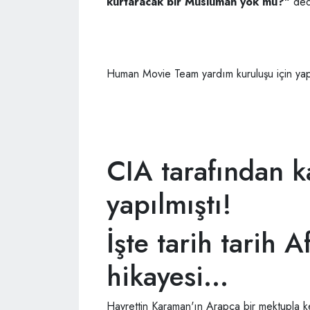
kurtaracak bir Müslüman yok mu?"
dedi
Human Movie Team yardım kuruluşu için yapıl
CIA tarafından ka
yapılmıştı!
İşte tarih tarih A
hikayesi...
Hayrettin Karaman'ın Arapça bir mektupla ke