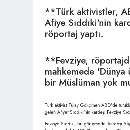
**Türk aktivistler, 
Afiye Sıddıki'nin kar
röportaj yaptı.
**Fevziye, röportajda
mahkemede 'Dünya ü
bir Müslüman yok mu
Türk aktivist Tülay Gökçimen ABD'de tutuk
gelen Afiyet Sıddıki'nin kardeşi Fevziye Sıdd
Fevziye Sıddıki, bu görüşmede, kardeşi Af