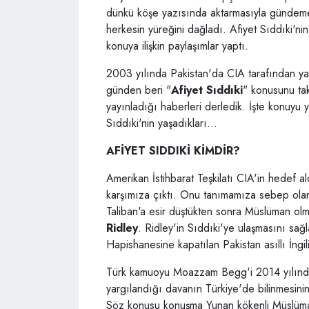
dünkü köşe yazısında aktarmasıyla gündeme 
herkesin yüreğini dağladı. Afiyet Sıddıki'ni
konuya ilişkin paylaşımlar yaptı.
2003 yılında Pakistan'da CIA tarafından y
günden beri "
Afiyet Sıddıki
" konusunu t
yayınladığı haberleri derledik. İşte konuyu y
Sıddıki'nin yaşadıkları...
AFİYET SIDDIKİ KİMDİR?
Amerikan İstihbarat Teşkilatı CIA'in hedef al
karşımıza çıktı. Onu tanımamıza sebep olan 
Taliban'a esir düştükten sonra Müslüman ol
Ridley
. Ridley'in Sıddıki'ye ulaşmasını sağ
Hapishanesine kapatılan Pakistan asıllı İngi
Türk kamuoyu Moazzam Begg'i 2014 yılında İ
yargılandığı davanın Türkiye'de bilinmesi
Söz konusu konuşma Yunan kökenli Müslüma