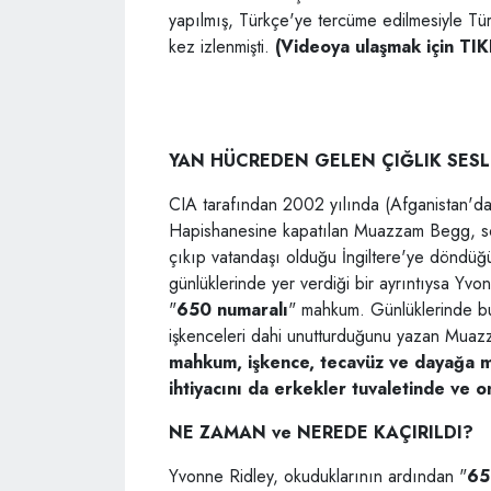
yapılmış, Türkçe'ye tercüme edilmesiyle Tür
kez izlenmişti.
(Videoya ulaşmak için TI
YAN HÜCREDEN GELEN ÇIĞLIK SESL
CIA tarafından 2002 yılında (Afganistan'd
Hapishanesine kapatılan Muazzam Begg, s
çıkıp vatandaşı olduğu İngiltere'ye döndüğ
günlüklerinde yer verdiği bir ayrıntıysa Yvo
"
650 numaralı
" mahkum. Günlüklerinde bu
işkenceleri dahi unutturduğunu yazan Muazza
mahkum, işkence, tecavüz ve dayağa ma
ihtiyacını da erkekler tuvaletinde ve 
NE ZAMAN ve NEREDE KAÇIRILDI?
Yvonne Ridley, okuduklarının ardından "
65