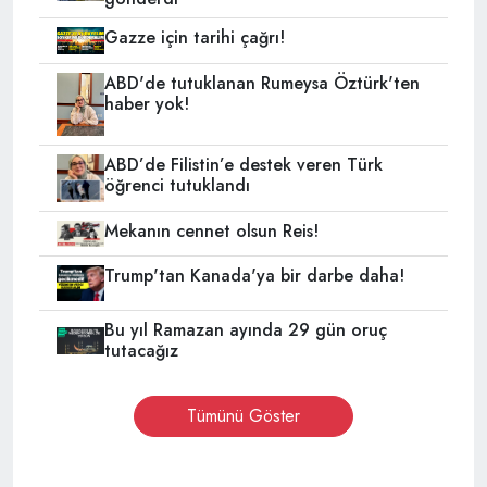
Gazze için tarihi çağrı!
ABD'de tutuklanan Rumeysa Öztürk'ten
haber yok!
ABD’de Filistin’e destek veren Türk
öğrenci tutuklandı
Mekanın cennet olsun Reis!
Trump'tan Kanada'ya bir darbe daha!
Bu yıl Ramazan ayında 29 gün oruç
tutacağız
Tümünü Göster