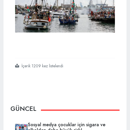
İçerik 1209 kez listelendi
#sumud
#filo
#gemi
#gazze
#israil
GÜNCEL
Sosyal medya çocuklar için sigara ve