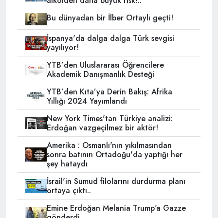
alkolden daha büyük risk!..
Bu dünyadan bir İlber Ortaylı geçti!
İspanya'da dalga dalga Türk sevgisi
yayılıyor!
YTB’den Uluslararası Öğrencilere
Akademik Danışmanlık Desteği
YTB’den Kıta’ya Derin Bakış: Afrika
Yıllığı 2024 Yayımlandı
New York Times'tan Türkiye analizi:
Erdoğan vazgeçilmez bir aktör!
Amerika : Osmanlı'nın yıkılmasından
sonra batının Ortadoğu'da yaptığı her
şey hataydı
İsrail'in Sumud filolarını durdurma planı
ortaya çıktı..
Emine Erdoğan Melania Trump'a Gazze
gönderdi