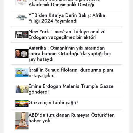
Akademik Danışmanlık Desteği
YTB’den Kıta’ya Derin Bakış: Afrika
Yıllığı 2024 Yayımlandı
New York Times'tan Türkiye analizi:
Erdoğan vazgeçilmez bir aktör!
Amerika : Osmanlı'nın yıkılmasından
sonra batının Ortadoğu'da yaptığı her
şey hataydı
İsrail'in Sumud filolarını durdurma planı
ortaya çıktı..
Emine Erdoğan Melania Trump'a Gazze
gönderdi
Gazze için tarihi çağrı!
ABD'de tutuklanan Rumeysa Öztürk'ten
haber yok!