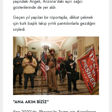
yaşındaki Angeli, Arizona'daki aşırı sağcı
gösterilerinde de yer aldı.
Geçen yıl yapılan bir röportajda, dikkat çekmek
için kürk başlık takıp yırtık pantolonlarla gezdiğini
söyledi.
"ANA AKIM BİZİZ"
Yine 2020'de, Phoenix'te Trump için düzenlenen