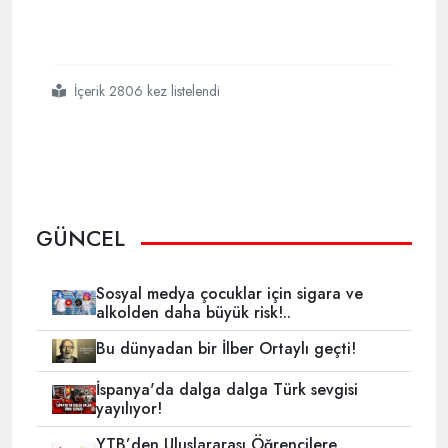
İçerik 2806 kez listelendi
#amerikadaki
#kanlı
#baskında
#en
#çok
#dikkat
#çekti
GÜNCEL
Sosyal medya çocuklar için sigara ve
alkolden daha büyük risk!..
Bu dünyadan bir İlber Ortaylı geçti!
İspanya'da dalga dalga Türk sevgisi
yayılıyor!
YTB’den Uluslararası Öğrencilere