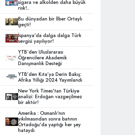
sigara ve alkolden daha büyük
risk!..
Bu dünyadan bir İlber Ortaylı
geçti!
İspanya'da dalga dalga Türk
sevgisi yayılıyor!
YTB’den Uluslararası
Öğrencilere Akademik
Danışmanlık Desteği
YTB’den Kıta’ya Derin Bakış:
Afrika Yıllığı 2024 Yayımlandı
New York Times'tan Türkiye
analizi: Erdoğan vazgeçilmez
bir aktör!
Amerika : Osmanlı'nın
yıkılmasından sonra batının
Ortadoğu'da yaptığı her şey
hataydı