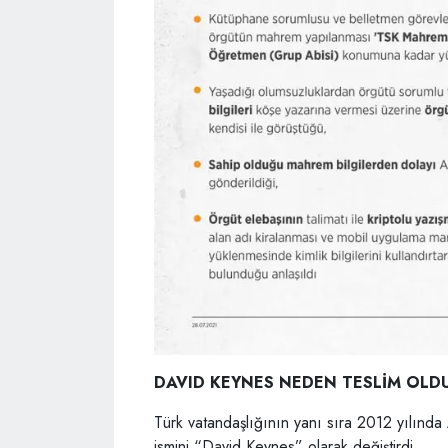
DAVID KEYNES NEDEN TESLİM OLD
Türk vatandaşlığının yanı sıra 2012 yılınd
ismini “David Keynes” olarak değiştirdi.