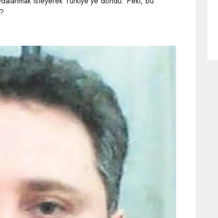
ydalanmak isteyerek Türkiye’ye döndü. Peki, bu
i?