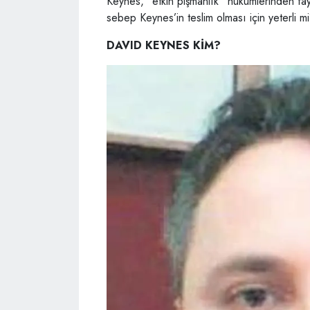
Keynes, “etkin pişmanlık” hükümlerinden fa
sebep Keynes’in teslim olması için yeterli m
DAVID KEYNES KİM?