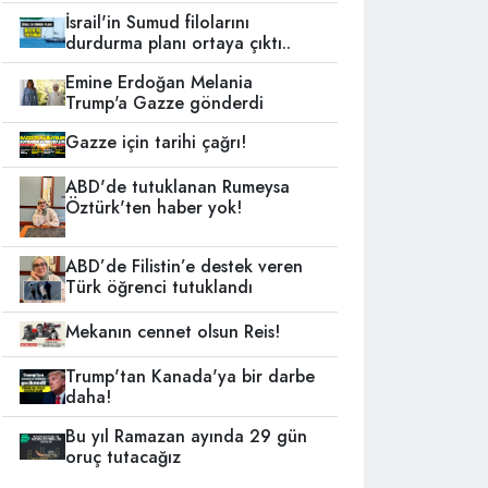
İsrail'in Sumud filolarını
durdurma planı ortaya çıktı..
Emine Erdoğan Melania
Trump'a Gazze gönderdi
Gazze için tarihi çağrı!
ABD'de tutuklanan Rumeysa
Öztürk'ten haber yok!
ABD’de Filistin’e destek veren
Türk öğrenci tutuklandı
Mekanın cennet olsun Reis!
Trump'tan Kanada'ya bir darbe
daha!
Bu yıl Ramazan ayında 29 gün
oruç tutacağız