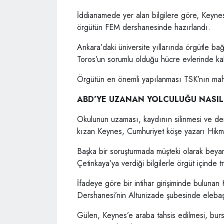
İddianamede yer alan bilgilere göre, Keynes
örgütün FEM dershanesinde hazırlandı.
Ankara’daki üniversite yıllarında örgütle ba
Toros’un sorumlu olduğu hücre evlerinde ka
Örgütün en önemli yapılanması TSK’nın mah
ABD’YE UZANAN YOLCULUĞU NASIL
Okulunun uzaması, kaydının silinmesi ve de
kızan Keynes, Cumhuriyet köşe yazarı Hikmet 
Başka bir soruşturmada müşteki olarak be
Çetinkaya’ya verdiği bilgilerle örgüt içinde 
İfadeye göre bir intihar girişiminde buluna
Dershanesi’nin Altunizade şubesinde elebaş
Gülen, Keynes’e araba tahsis edilmesi, burs