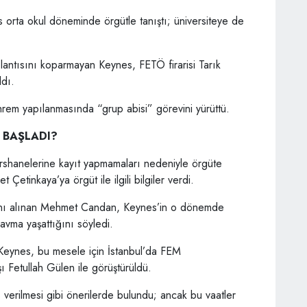
 orta okul döneminde örgütle tanıştı; üniversiteye de
ğlantısını koparmayan Keynes, FETÖ firarisi Tarık
ldı.
rem yapılanmasında “grup abisi” görevini yürüttü.
 BAŞLADI?
rshanelerine kayıt yapmamaları nedeniyle örgüte
Çetinkaya’ya örgüt ile ilgili bilgiler verdi.
yanı alınan Mehmet Candan, Keynes’in o dönemde
travma yaşattığını söyledi.
n Keynes, bu mesele için İstanbul’da FEM
ı Fetullah Gülen ile görüştürüldü.
 verilmesi gibi önerilerde bulundu; ancak bu vaatler