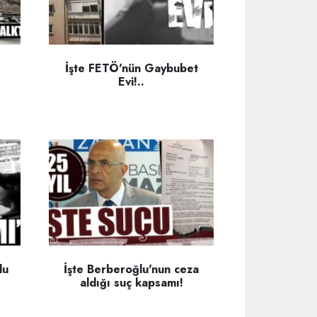
İşte FETÖ'nün Gaybubet
Evi!..
lu
İşte Berberoğlu'nun ceza
aldığı suç kapsamı!