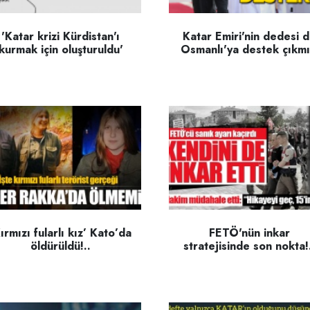
'Katar krizi Kürdistan'ı
Katar Emiri'nin dedesi 
kurmak için oluşturuldu'
Osmanlı'ya destek çıkmı
ırmızı fularlı kız’ Kato’da
FETÖ'nün inkar
öldürüldü!..
stratejisinde son nokta!