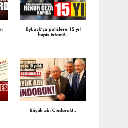
em
ByLock'çu polislere 15 yıl
hapis istemi!..
Büyük abi Cindoruk!..