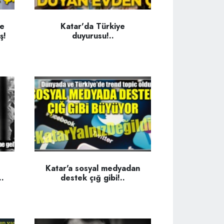
de
Katar'da Türkiye
ş!
duyurusu!..
Katar'a sosyal medyadan
..
destek çığ gibi!..