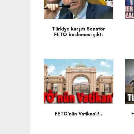
Türkiye karşıtı Senatör
FETÖ beslemesi çıktı
FETÖ'nün Vatikan'ı!..
H