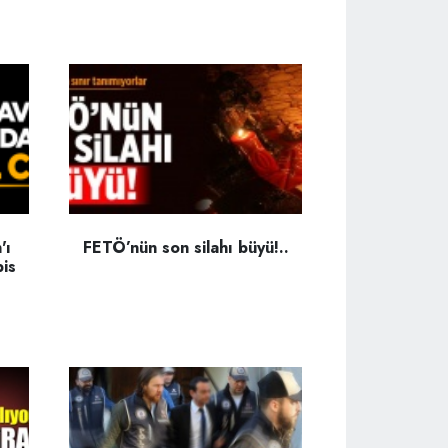
'ı
FETÖ’nün son silahı büyü!..
pis