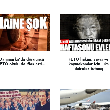
Danimarka’da dördüncü
FETÖ hakim, savcı ve
ETÖ okulu da iflas etti...
kaymakamlar için lüks
daireler tutmuş