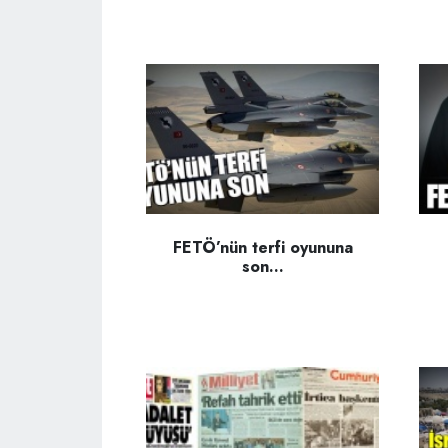
FETÖ’nün terfi oyununa
son...