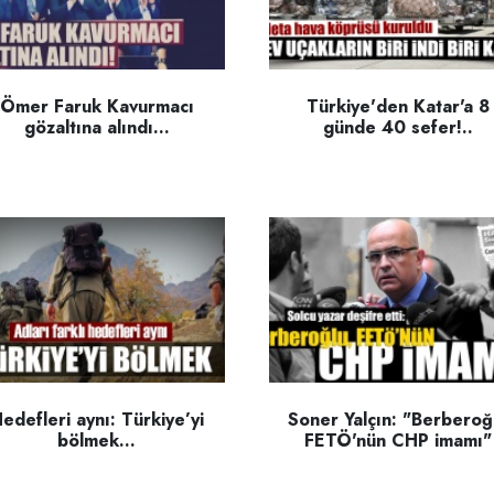
Ömer Faruk Kavurmacı
Türkiye'den Katar'a 8
gözaltına alındı...
günde 40 sefer!..
edefleri aynı: Türkiye’yi
Soner Yalçın: "Berberoğ
bölmek...
FETÖ'nün CHP imamı"