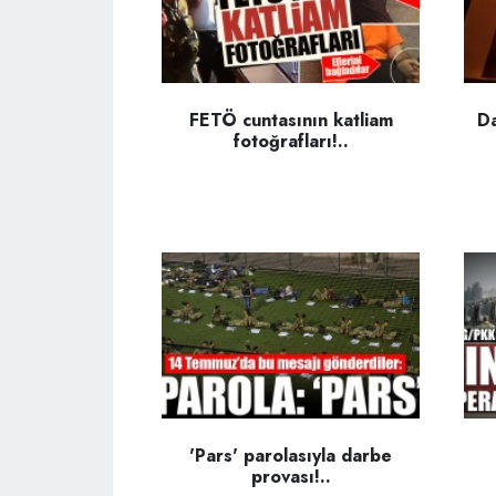
FETÖ cuntasının katliam
Da
fotoğrafları!..
'Pars' parolasıyla darbe
provası!..