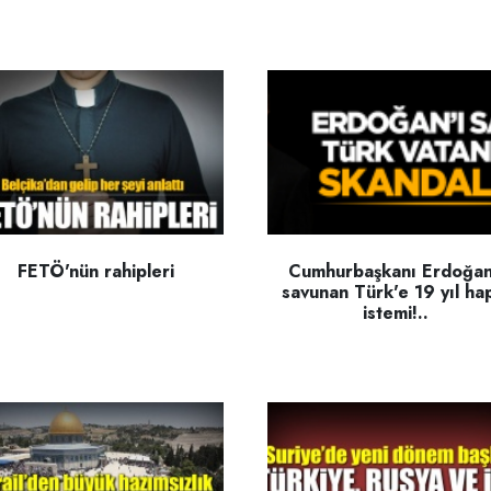
FETÖ'nün rahipleri
Cumhurbaşkanı Erdoğan
savunan Türk'e 19 yıl ha
istemi!..