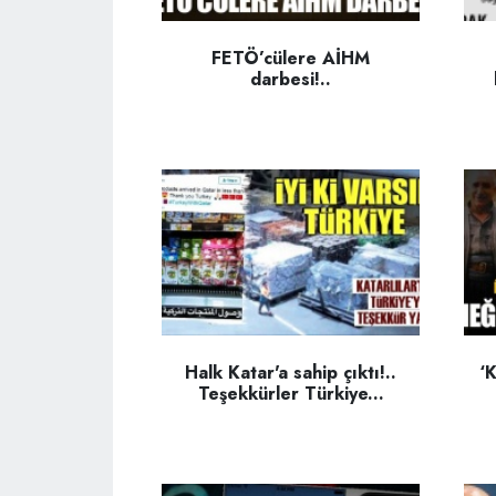
FETÖ’cülere AİHM
darbesi!..
Halk Katar'a sahip çıktı!..
‘K
Teşekkürler Türkiye...