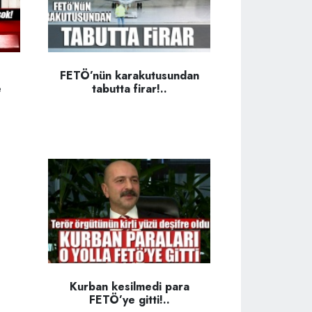
FETÖ’nün karakutusundan
e
tabutta firar!..
Kurban kesilmedi para
FETÖ’ye gitti!..