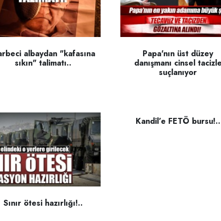
rbeci albaydan "kafasına
Papa'nın üst düzey
sıkın" talimatı..
danışmanı cinsel tacizl
suçlanıyor
Kandil’e FETÖ bursu!..
Sınır ötesi hazırlığı!..