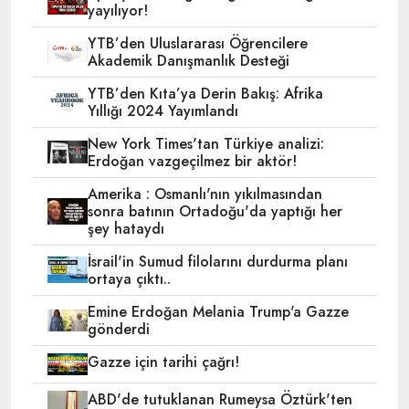
yayılıyor!
YTB’den Uluslararası Öğrencilere
Akademik Danışmanlık Desteği
YTB’den Kıta’ya Derin Bakış: Afrika
Yıllığı 2024 Yayımlandı
New York Times'tan Türkiye analizi:
Erdoğan vazgeçilmez bir aktör!
Amerika : Osmanlı'nın yıkılmasından
sonra batının Ortadoğu'da yaptığı her
şey hataydı
İsrail'in Sumud filolarını durdurma planı
ortaya çıktı..
Emine Erdoğan Melania Trump'a Gazze
gönderdi
Gazze için tarihi çağrı!
ABD'de tutuklanan Rumeysa Öztürk'ten