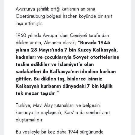
Avusturya şahitlik ettiği katliamın anısına
Oberdrauburg bölgesi İrschen köyünde bir anıt
inşa ettirmiştir.
1960 yılında Avrupa İslam Cemiyeti tarafından
dikilen anıtta, Almanca olarak; “
Burada 1945
yılının 28 Mayıs'ında 7 bin Kuzey Kafkasyalı,
kadınları ve çocuklarıyla Sovyet otoritelerine
teslim edildiler ve İslamiyet'e olan
sadakatleri ile Kafkasya'nın idealine kurban
gittiler. Bu dikilen taş, binlerce isimsiz
Kafkasyalı kurbanın dünyadaki 7 bin kişilik
tek mezar taşıdır
.”
Türkiye; Mavi Alay tutanakları ve belgesini
kamuoyu ile paylaşmalı, Kars'ta da sembol anıt
oluşturmalıdır.
Bu vesileyle bir kez daha 1944 sürgününde