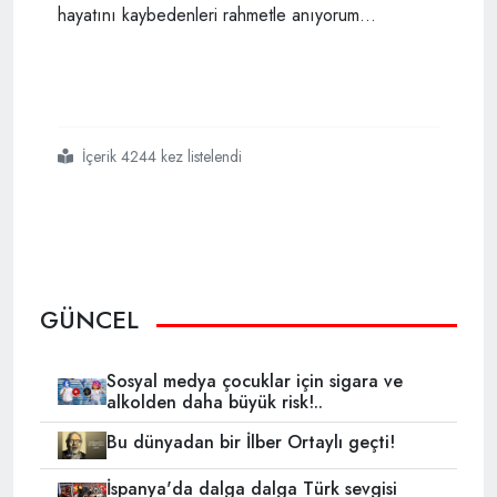
hayatını kaybedenleri rahmetle anıyorum…
İçerik 4244 kez listelendi
#mavi
#alay
#katliamını
#biliyor
#musunuz
GÜNCEL
Sosyal medya çocuklar için sigara ve
alkolden daha büyük risk!..
Bu dünyadan bir İlber Ortaylı geçti!
İspanya'da dalga dalga Türk sevgisi