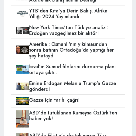
YTB’den Kıta’ya Derin Bakış: Afrika
Yıllığı 2024 Yayımlandı
New York Times'tan Türkiye analizi:
Erdoğan vazgeçilmez bir aktör!
Amerika : Osmanlı'nın yıkılmasından
sonra batının Ortadoğu'da yaptığı her
şey hataydı
İsrail'in Sumud filolarını durdurma planı
ortaya çıktı..
Emine Erdoğan Melania Trump'a Gazze
gönderdi
Gazze için tarihi çağrı!
ABD'de tutuklanan Rumeysa Öztürk'ten
haber yok!
ABD’de Filistin’e destek veren Türk