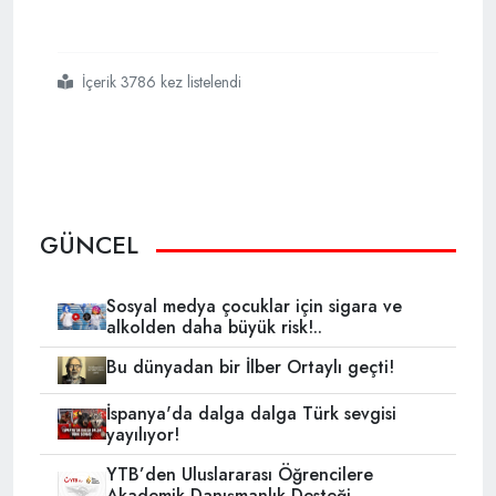
İçerik 3786 kez listelendi
#ortadoğu
#ramazana
#perşembe
#günü
#giriyor
GÜNCEL
Sosyal medya çocuklar için sigara ve
alkolden daha büyük risk!..
Bu dünyadan bir İlber Ortaylı geçti!
İspanya'da dalga dalga Türk sevgisi
yayılıyor!
YTB’den Uluslararası Öğrencilere
Akademik Danışmanlık Desteği