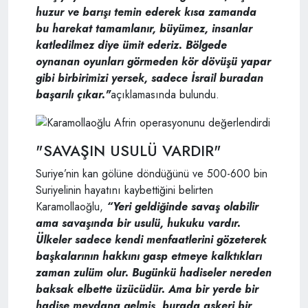
huzur ve barışı temin ederek kısa zamanda
bu harekat tamamlanır, büyümez, insanlar
katledilmez diye ümit ederiz. Bölgede
oynanan oyunları görmeden kör dövüşü yapar
gibi birbirimizi yersek, sadece İsrail buradan
başarılı çıkar."
açıklamasında bulundu.
"SAVAŞIN USULÜ VARDIR"
Suriye’nin kan gölüne döndüğünü ve 500-600 bin
Suriyelinin hayatını kaybettiğini belirten
Karamollaoğlu,
“Yeri geldiğinde savaş olabilir
ama savaşında bir usulü, hukuku vardır.
Ülkeler sadece kendi menfaatlerini gözeterek
başkalarının hakkını gasp etmeye kalktıkları
zaman zulüm olur. Bugünkü hadiseler nereden
baksak elbette üzücüdür. Ama bir yerde bir
hadise meydana gelmiş, burada askeri bir