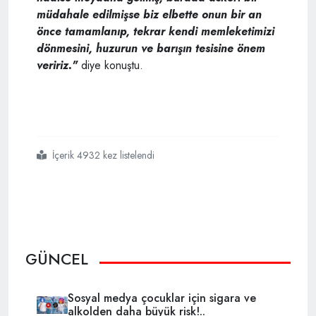
müdahale edilmişse biz elbette onun bir an
önce tamamlanıp, tekrar kendi memleketimizi
dönmesini, huzurun ve barışın tesisine önem
veririz."
diye konuştu.
İçerik 4932 kez listelendi
#karamollaoğlu
#afrinde
#katliam
#eleştirilerini
#cevapladı
GÜNCEL
Sosyal medya çocuklar için sigara ve
alkolden daha büyük risk!..