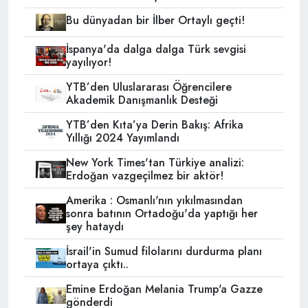
Bu dünyadan bir İlber Ortaylı geçti!
İspanya'da dalga dalga Türk sevgisi
yayılıyor!
YTB’den Uluslararası Öğrencilere
Akademik Danışmanlık Desteği
YTB’den Kıta’ya Derin Bakış: Afrika
Yıllığı 2024 Yayımlandı
New York Times'tan Türkiye analizi:
Erdoğan vazgeçilmez bir aktör!
Amerika : Osmanlı'nın yıkılmasından
sonra batının Ortadoğu'da yaptığı her
şey hataydı
İsrail'in Sumud filolarını durdurma planı
ortaya çıktı..
Emine Erdoğan Melania Trump'a Gazze
gönderdi