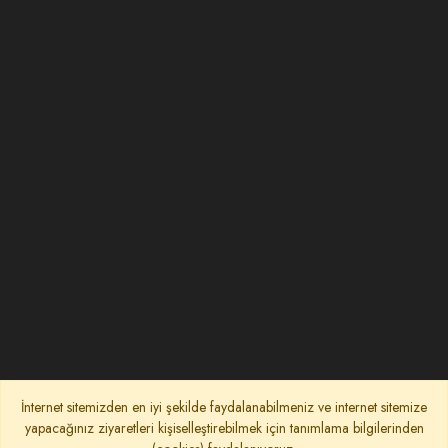
İnternet sitemizden en iyi şekilde faydalanabilmeniz ve internet sitemize
yapacağınız ziyaretleri kişiselleştirebilmek için tanımlama bilgilerinden