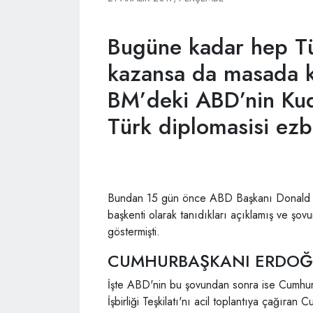
Bugüne kadar hep Tür
kazansa da masada k
BM’deki ABD’nin Kudü
Türk diplomasisi ezb
Bundan 15 gün önce ABD Başkanı Donald T
başkenti olarak tanıdıkları açıklamış ve ş
göstermişti.
CUMHURBAŞKANI ERDOĞA
İşte ABD'nin bu şovundan sonra ise Cumhur
İşbirliği Teşkilatı'nı acil toplantıya çağıra