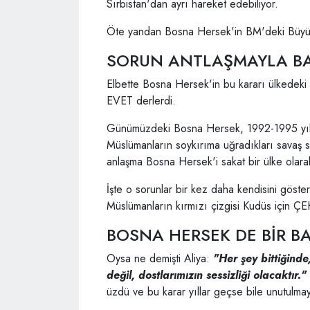
Sırbistan'dan ayrı hareket edebiliyor.
Öte yandan Bosna Hersek'in BM'deki Büyükel
SORUN ANTLAŞMAYLA BA
Elbette Bosna Hersek'in bu kararı ülkedeki 
EVET derlerdi.
Günümüzdeki Bosna Hersek, 1992-1995 yıl
Müslümanların soykırıma uğradıkları savaş 
anlaşma Bosna Hersek'i sakat bir ülke olara
İşte o sorunlar bir kez daha kendisini göster
Müslümanların kırmızı çizgisi Kudüs için Ç
BOSNA HERSEK DE BİR B
Oysa ne demişti Aliya:
"Her şey bittiğinde
değil, dostlarımızın sessizliği olacaktır."
üzdü ve bu karar yıllar geçse bile unutulma