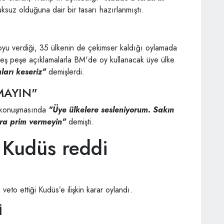
ksuz olduğuna dair bir tasarı hazırlanmıştı.
yu verdiği, 35 ülkenin de çekimser kaldığı oylamada
 peş peşe açıklamalarla BM'de oy kullanacak üye ülke
arı keseriz"
demişlerdi.
MAYIN"
 konuşmasında
"Üye ülkelere sesleniyorum. Sakın
ara prim vermeyin"
demişti.
 Kudüs reddi
veto ettiği Kudüs’e ilişkin karar oylandı.
İ