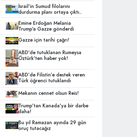
İsrail'in Sumud filolarını
durdurma planı ortaya çıktı..
Emine Erdoğan Melania
Trump'a Gazze gönderdi
Gazze için tarihi çağrı!
ABD'de tutuklanan Rumeysa
Öztürk'ten haber yok!
ABD’de Filistin’e destek veren
Türk öğrenci tutuklandı
Mekanın cennet olsun Reis!
Trump'tan Kanada'ya bir darbe
daha!
Bu yıl Ramazan ayında 29 gün
oruç tutacağız