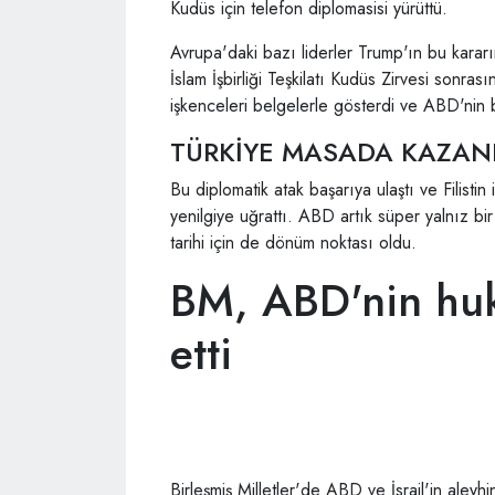
Kudüs için telefon diplomasisi yürüttü.
Avrupa'daki bazı liderler Trump'ın bu kara
İslam İşbirliği Teşkilatı Kudüs Zirvesi sonrası
işkenceleri belgelerle gösterdi ve ABD'nin bu
TÜRKİYE MASADA KAZAN
Bu diplomatik atak başarıya ulaştı ve Filisti
yenilgiye uğrattı. ABD artık süper yalnız bi
tarihi için de dönüm noktası oldu.
BM, ABD'nin hu
etti
Birleşmiş Milletler'de ABD ve İsrail'in aleyh