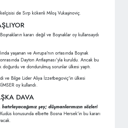
çisisi de Sırp kökenli Miloş Vukaşinoviç.
ŞLIYOR
Boşnakların kararı değil ve Boşnaklar oy kullansaydı
ında yaşanan ve Avrupa'nın ortasında Boşnak
sonrasında Dayton Antlaşması'yla kuruldu. Ancak bu
k doğurdu ve dondurulmuş sorunlar ülkesi yaptı.
di ve Bilge Lider Aliya İzzetbegoviç'in ülkesi
EKİMSER oy kullandı.
AŞKA DAVA
, hatırlayacağımız şey; düşmanlarımızın sözleri
Kudüs konusunda elbette Bosna Hersek'in bu kararı
yacak.