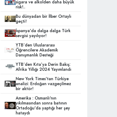
sigara ve alkolden daha büyük
risk!..
Bu dünyadan bir İlber Ortaylı
geçti!
İspanya'da dalga dalga Türk
sevgisi yayılıyor!
YTB’den Uluslararası
Öğrencilere Akademik
Danışmanlık Desteği
YTB’den Kıta’ya Derin Bakış:
Afrika Yıllığı 2024 Yayımlandı
New York Times'tan Türkiye
analizi: Erdoğan vazgeçilmez
bir aktör!
Amerika : Osmanlı'nın
yıkılmasından sonra batının
Ortadoğu'da yaptığı her şey
hataydı