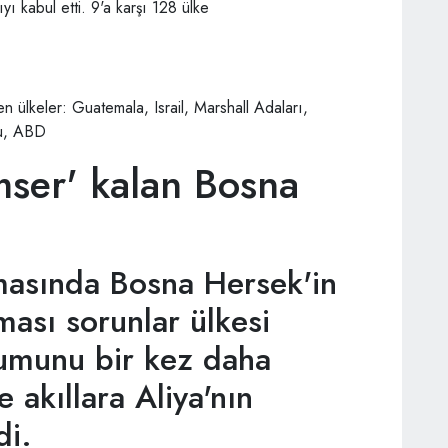
ı kabul etti. 9'a karşı 128 ülke
n ülkeler: Guatemala, Israil, Marshall Adaları,
ru, ABD
mser' kalan Bosna
asında Bosna Hersek'in
ası sorunlar ülkesi
umunu bir kez daha
 akıllara Aliya'nın
di.