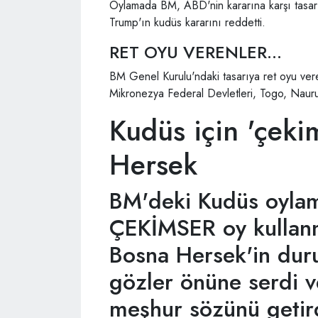
Oylamada BM, ABD'nin kararına karşı tasarıy
Trump'ın kudüs kararını reddetti.
RET OYU VERENLER...
BM Genel Kurulu'ndaki tasarıya ret oyu vere
Mikronezya Federal Devletleri, Togo, Nau
Kudüs için 'çeki
Hersek
BM'deki Kudüs oylam
ÇEKİMSER oy kullanm
Bosna Hersek'in dur
gözler önüne serdi ve
meşhur sözünü getir