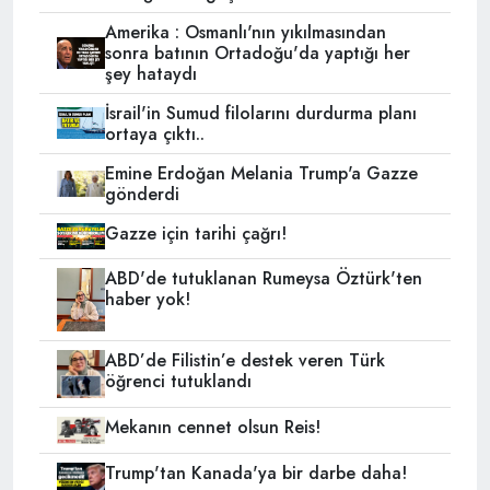
Amerika : Osmanlı'nın yıkılmasından
sonra batının Ortadoğu'da yaptığı her
şey hataydı
İsrail'in Sumud filolarını durdurma planı
ortaya çıktı..
Emine Erdoğan Melania Trump'a Gazze
gönderdi
Gazze için tarihi çağrı!
ABD'de tutuklanan Rumeysa Öztürk'ten
haber yok!
ABD’de Filistin’e destek veren Türk
öğrenci tutuklandı
Mekanın cennet olsun Reis!
Trump'tan Kanada'ya bir darbe daha!