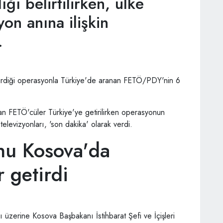
ğı belirtilirken, ülke
on anına ilişkin
.
eştirdiği operasyonla Türkiye'de aranan FETÖ/PDY'nin 6
n FETÖ'cüler Türkiye'ye getirilirken operasyonun
televizyonları, 'son dakika' olarak verdi.
nu Kosova'da
 getirdi
üzerine Kosova Başbakanı İstihbarat Şefi ve İçişleri