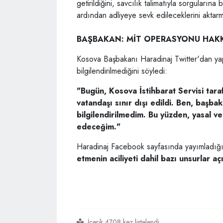
getirildiğini, savcılık talimatıyla sorguların
ardından adliyeye sevk edileceklerini aktarm
BAŞBAKAN: MİT OPERASYONU HAKK
Kosova Başbakanı Haradinaj Twitter'dan yapt
bilgilendirilmediğini söyledi:
"Bugün, Kosova İstihbarat Servisi tar
vatandaşı sınır dışı edildi. Ben, başba
bilgilendirilmedim. Bu yüzden, yasal v
edeceğim."
Haradinaj Facebook sayfasında yayımladığı
etmenin aciliyeti dahil bazı unsurlar aç
İçerik 4708 kez listelendi
#mitin
#kosovadaki
#fetö
#operasyonu
#parmak
#ısırttı