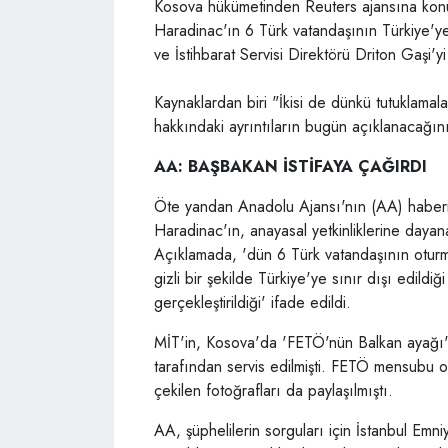
Kosova hükümetinden Reuters ajansına kon
Haradinac'ın 6 Türk vatandaşının Türkiye'ye
ve İstihbarat Servisi Direktörü Driton Gaşi'y
Kaynaklardan biri "İkisi de dünkü tutuklama
hakkındaki ayrıntıların bugün açıklanacağını
AA: BAŞBAKAN İSTİFAYA ÇAĞIRDI
Öte yandan Anadolu Ajansı'nın (AA) haberi
Haradinac'ın, anayasal yetkinliklerine dayanarak
Açıklamada, 'dün 6 Türk vatandaşının oturma i
gizli bir şekilde Türkiye'ye sınır dışı edild
gerçekleştirildiği' ifade edildi.
MİT'in, Kosova'da 'FETÖ'nün Balkan ayağı' 
tarafından servis edilmişti. FETÖ mensubu old
çekilen fotoğrafları da paylaşılmıştı.
AA, şüphelilerin sorguları için İstanbul Em