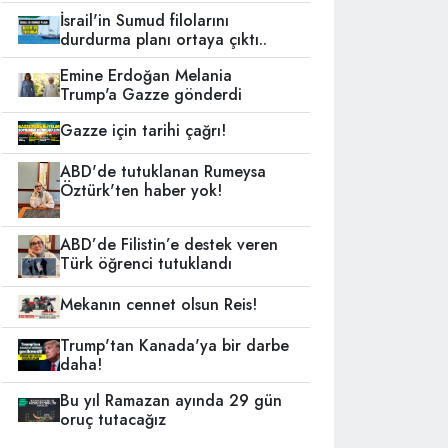
İsrail'in Sumud filolarını
durdurma planı ortaya çıktı..
Emine Erdoğan Melania
Trump'a Gazze gönderdi
Gazze için tarihi çağrı!
ABD'de tutuklanan Rumeysa
Öztürk'ten haber yok!
ABD’de Filistin’e destek veren
Türk öğrenci tutuklandı
Mekanın cennet olsun Reis!
Trump'tan Kanada'ya bir darbe
daha!
Bu yıl Ramazan ayında 29 gün
oruç tutacağız