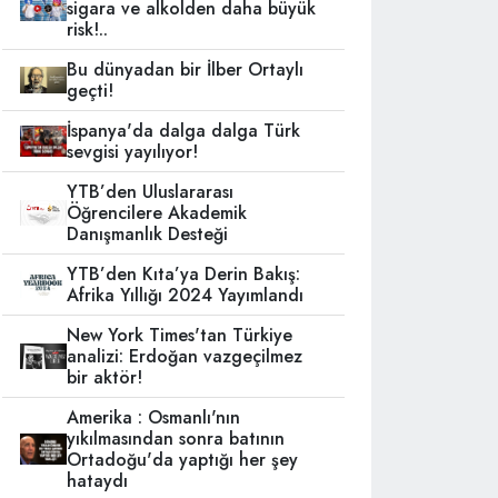
sigara ve alkolden daha büyük
risk!..
Bu dünyadan bir İlber Ortaylı
geçti!
İspanya'da dalga dalga Türk
sevgisi yayılıyor!
YTB’den Uluslararası
Öğrencilere Akademik
Danışmanlık Desteği
YTB’den Kıta’ya Derin Bakış:
Afrika Yıllığı 2024 Yayımlandı
New York Times'tan Türkiye
analizi: Erdoğan vazgeçilmez
bir aktör!
Amerika : Osmanlı'nın
yıkılmasından sonra batının
Ortadoğu'da yaptığı her şey
hataydı