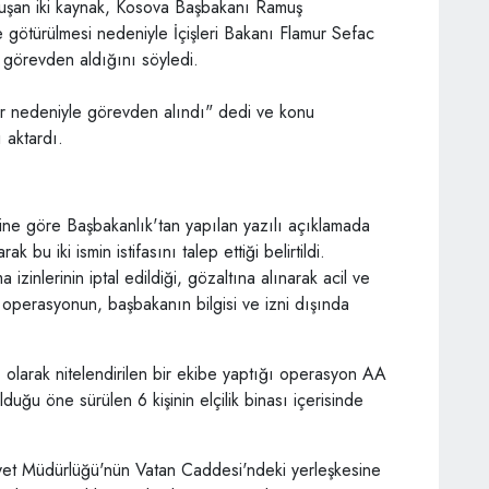
uşan iki kaynak, Kosova Başbakanı Ramuş
 götürülmesi nedeniyle İçişleri Bakanı Flamur Sefac
i görevden aldığını söyledi.
lar nedeniyle görevden alındı" dedi ve konu
 aktardı.
ne göre Başbakanlık'tan yapılan yazılı açıklamada
 bu iki ismin istifasını talep ettiği belirtildi.
zinlerinin iptal edildiği, gözaltına alınarak acil ve
iği operasyonun, başbakanın bilgisi ve izni dışında
olarak nitelendirilen bir ekibe yaptığı operasyon AA
uğu öne sürülen 6 kişinin elçilik binası içerisinde
niyet Müdürlüğü'nün Vatan Caddesi'ndeki yerleşkesine