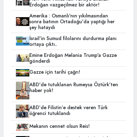
Erdoğan vazgeçilmez bir aktör!
Amerika : Osmanlı'nın yıkılmasından
sonra batının Ortadoğu'da yaptığı her
şey hataydı
İsrail'in Sumud filolarını durdurma planı
ortaya çıktı..
Emine Erdoğan Melania Trump'a Gazze
gönderdi
Gazze için tarihi çağrı!
ABD'de tutuklanan Rumeysa Öztürk'ten
haber yok!
ABD’de Filistin’e destek veren Türk
öğrenci tutuklandı
Mekanın cennet olsun Reis!