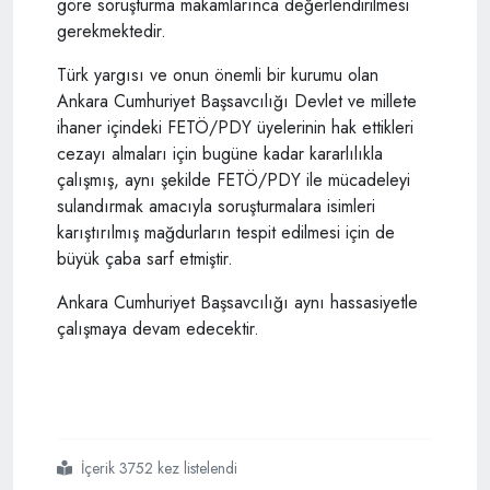
göre soruşturma makamlarınca değerlendirilmesi
gerekmektedir.
Türk yargısı ve onun önemli bir kurumu olan
Ankara Cumhuriyet Başsavcılığı Devlet ve millete
ihaner içindeki FETÖ/PDY üyelerinin hak ettikleri
cezayı almaları için bugüne kadar kararlılıkla
çalışmış, aynı şekilde FETÖ/PDY ile mücadeleyi
sulandırmak amacıyla soruşturmalara isimleri
karıştırılmış mağdurların tespit edilmesi için de
büyük çaba sarf etmiştir.
Ankara Cumhuriyet Başsavcılığı aynı hassasiyetle
çalışmaya devam edecektir.
İçerik 3752 kez listelendi
#savcılıktan
#flaş
#bylock
#açıklaması