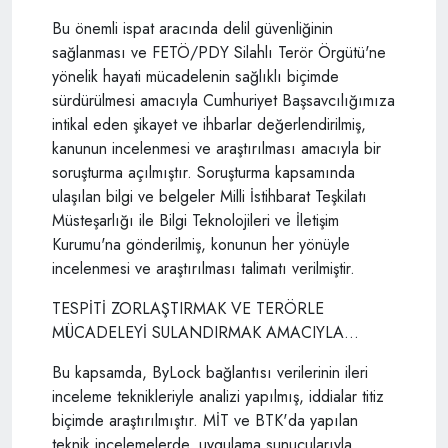
Bu önemli ispat aracında delil güvenliğinin
sağlanması ve FETÖ/PDY Silahlı Terör Örgütü'ne
yönelik hayati mücadelenin sağlıklı biçimde
sürdürülmesi amacıyla Cumhuriyet Başsavcılığımıza
intikal eden şikayet ve ihbarlar değerlendirilmiş,
kanunun incelenmesi ve araştırılması amacıyla bir
soruşturma açılmıştır. Soruşturma kapsamında
ulaşılan bilgi ve belgeler Milli İstihbarat Teşkilatı
Müsteşarlığı ile Bilgi Teknolojileri ve İletişim
Kurumu'na gönderilmiş, konunun her yönüyle
incelenmesi ve araştırılması talimatı verilmiştir.
TESPİTİ ZORLAŞTIRMAK VE TERÖRLE
MÜCADELEYİ SULANDIRMAK AMACIYLA...
Bu kapsamda, ByLock bağlantısı verilerinin ileri
inceleme teknikleriyle analizi yapılmış, iddialar titiz
biçimde araştırılmıştır. MİT ve BTK'da yapılan
teknik incelemelerde, uygulama sunucularıyla