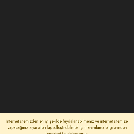
İnternet sitemizden en iyi şekilde faydalanabilmeniz ve internet sitemize
yapacağınız ziyaretleri kişiselleştirebilmek için tanımlama bilgilerinden
(cookies) faydalanıyoruz.