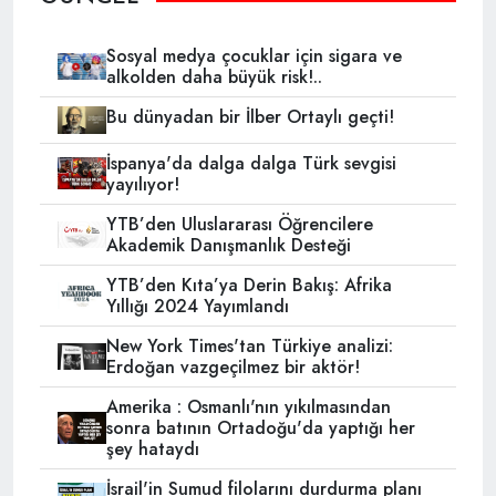
Sosyal medya çocuklar için sigara ve
alkolden daha büyük risk!..
Bu dünyadan bir İlber Ortaylı geçti!
İspanya'da dalga dalga Türk sevgisi
yayılıyor!
YTB’den Uluslararası Öğrencilere
Akademik Danışmanlık Desteği
YTB’den Kıta’ya Derin Bakış: Afrika
Yıllığı 2024 Yayımlandı
New York Times'tan Türkiye analizi:
Erdoğan vazgeçilmez bir aktör!
Amerika : Osmanlı'nın yıkılmasından
sonra batının Ortadoğu'da yaptığı her
şey hataydı
İsrail'in Sumud filolarını durdurma planı