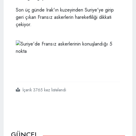
Son üç günde Irak'ın kuzeyinden Suriye'ye girip
geri çıkan Fransız askerlerin hareketliliği dikkati
çekiyor.
İçerik 3765 kez listelendi
#suriyede
#fransız
#askerlerinin
#konuşlandığı
#nokta
GÜNCEL