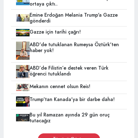
ortaya çıktı..
Emine Erdoğan Melania Trump'a Gazze
gönderdi
Gazze için tarihi çağrı!
ABD'de tutuklanan Rumeysa Öztürk'ten
haber yok!
ABD’de Filistin’e destek veren Türk
öğrenci tutuklandı
Mekanın cennet olsun Reis!
Trump'tan Kanada'ya bir darbe daha!
Bu yıl Ramazan ayında 29 gün oruç
tutacağız