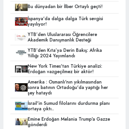
Bu dünyadan bir İlber Ortaylı geçti!
İspanya'da dalga dalga Türk sevgisi
yayılıyor!
YTB’den Uluslararası Öğrencilere
Akademik Danışmanlık Desteği
YTB’den Kıta’ya Derin Bakış: Afrika
Yıllığı 2024 Yayımlandı
New York Times'tan Türkiye analizi:
Erdoğan vazgeçilmez bir aktör!
Amerika : Osmanlı'nın yıkılmasından
sonra batının Ortadoğu'da yaptığı her
şey hataydı
İsrail'in Sumud filolarını durdurma planı
ortaya çıktı..
Emine Erdoğan Melania Trump'a Gazze
gönderdi