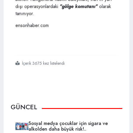
dışı operasyonlardaki
"gölge komutanı"
olarak
tanınıyor.
ensonhaber.com
İçerik 3675 kez listelendi
#abd israil
#kasım
#süleymaniye
#suikast
#için
#anlaştı
GÜNCEL
Sosyal medya çocuklar için sigara ve
alkolden daha büyük risk!..