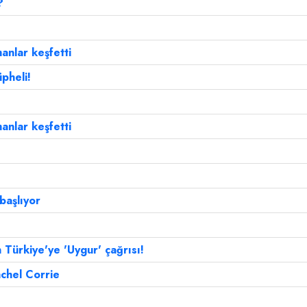
?
nlar keşfetti
üpheli!
nlar keşfetti
başlıyor
Türkiye'ye 'Uygur' çağrısı!
achel Corrie