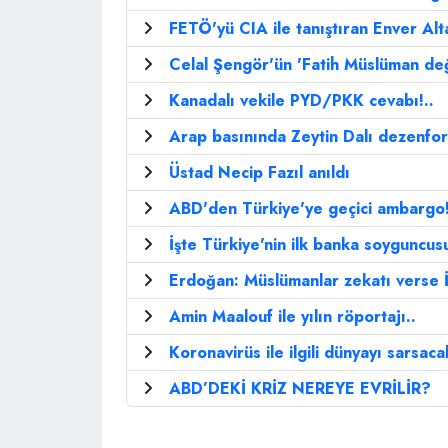
FETÖ'yü CIA ile tanıştıran Enver Alta
Celal Şengör'ün 'Fatih Müslüman değil
Kanadalı vekile PYD/PKK cevabı!..
Arap basınında Zeytin Dalı dezenfo
Üstad Necip Fazıl anıldı
ABD'den Türkiye'ye geçici ambargo
İşte Türkiye'nin ilk banka soyguncusu
Erdoğan: Müslümanlar zekatı verse İ
Amin Maalouf ile yılın röportajı..
Koronavirüs ile ilgili dünyayı sarsacak
ABD’DEKİ KRİZ NEREYE EVRİLİR?