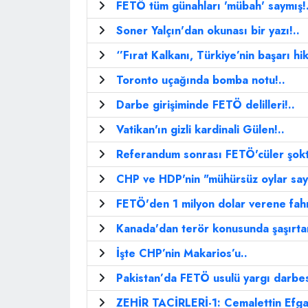
FETÖ tüm günahları 'mübah' saymış!.
Soner Yalçın'dan okunası bir yazı!..
‘’Fırat Kalkanı, Türkiye’nin başarı hik
Toronto uçağında bomba notu!..
Darbe girişiminde FETÖ delilleri!..
Vatikan'ın gizli kardinali Gülen!..
Referandum sonrası FETÖ'cüler şokt
CHP ve HDP'nin "mühürsüz oylar sayıl
FETÖ'den 1 milyon dolar verene fahr
Kanada'dan terör konusunda şaşırtan
İşte CHP’nin Makarios’u..
Pakistan’da FETÖ usulü yargı darbesi
ZEHİR TACİRLERİ-1: Cemalettin Efg