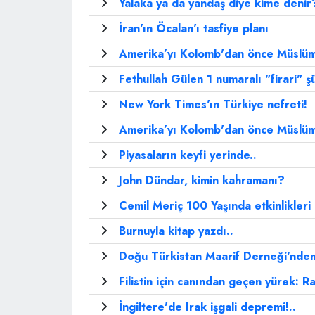
Yalaka ya da yandaş diye kime denir
İran'ın Öcalan'ı tasfiye planı
Amerika’yı Kolomb'dan önce Müslüma
Fethullah Gülen 1 numaralı "firari" ş
New York Times'ın Türkiye nefreti!
Amerika’yı Kolomb'dan önce Müslüma
Piyasaların keyfi yerinde..
John Dündar, kimin kahramanı?
Cemil Meriç 100 Yaşında etkinlikleri 
Burnuyla kitap yazdı..
Doğu Türkistan Maarif Derneği'nden 
Filistin için canından geçen yürek: R
İngiltere'de Irak işgali depremi!..