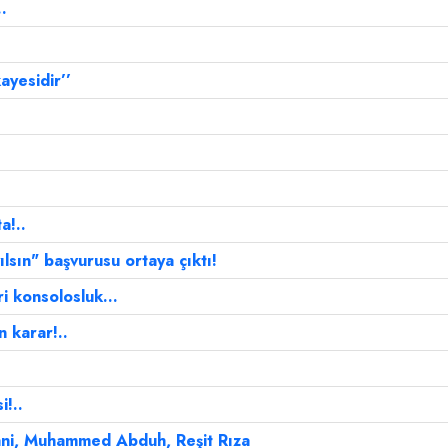
.
ayesidir’’
a!..
sın" başvurusu ortaya çıktı!
i konsolosluk...
 karar!..
!..
ani, Muhammed Abduh, Reşit Rıza