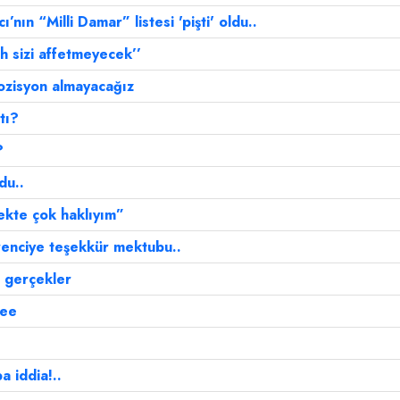
ı’nın “Milli Damar” listesi 'pişti' oldu..
h sizi affetmeyecek’’
pozisyon almayacağız
tı?
?
du..
ekte çok haklıyım”
renciye teşekkür mektubu..
i gerçekler
bee
 iddia!..