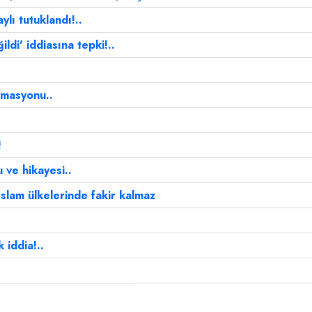
ylı tutuklandı!..
di' iddiasına tepki!..
rmasyonu..
!
 ve hikayesi..
slam ülkelerinde fakir kalmaz
 iddia!..