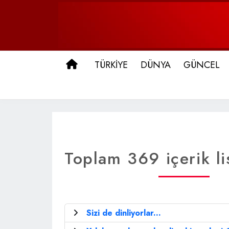
ANA SAYFA
TÜRKİYE
DÜNYA
GÜNCEL
Toplam 369 içerik li
Sizi de dinliyorlar...