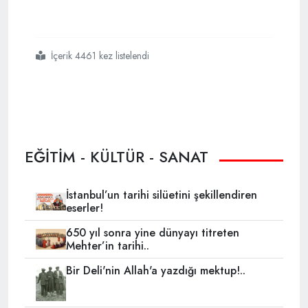
İçerik 4461 kez listelendi
#işte
#chp nin
#makarios u
EĞİTİM - KÜLTÜR - SANAT
İstanbul’un tarihi silüetini şekillendiren
eserler!
650 yıl sonra yine dünyayı titreten
Mehter’in tarihi..
Bir Deli'nin Allah'a yazdığı mektup!..