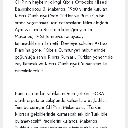
CHP'nin heykelini diktiği Kıbrıs Ortodoks Kilisesi
Başpiskoposu 3. Makarios, 1960 yılında kurulan
Kıbrıs Cumhuriyeti'nde Türkler ve Rumlar'ın bir
arada yaşamaması için çatışmaların fitilini ateşledi.
Aynı zamanda Rumların liderliğini yürüten
Makarios, 1963'te mevcut anayasayı
tanımadıklarını ilan etti. Devreye sokulan Aktiras
Planı'na göre, "Kıbrıs Cumhuriyeti hükümetinde
çoğunluğa sahip Kıbrıs Rumları, Türkleri yönetimde
zayıflatacak ve Kıbrıs Cumhuriyeti Yunanistan ile
birleştirilecek"ti.
Bunun ardından silahlanan Rum çeteler, EOKA
silahlı örgütü öncülüğünde katliamlara başladılar.
Tam bu süreçte CHP'nin Makarios'u, "Türkler
Kıbrıs'a geldiklerinde kurtaracak tek bir Türk bile
bulamayacak" ifadelerini kullandı. Makarios,
Türkleri aynı zamanda isyan etmiş topluluk olarak