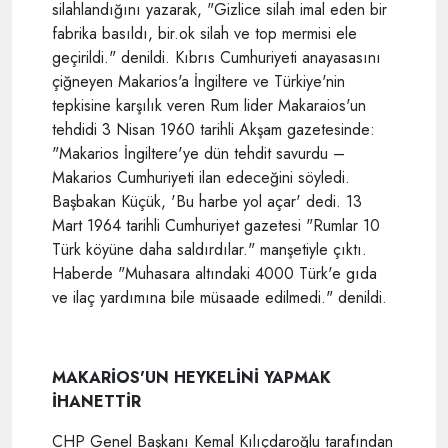
silahlandığını yazarak, "Gizlice silah imal eden bir
fabrika basıldı, bir.ok silah ve top mermisi ele
geçirildi." denildi. Kıbrıs Cumhuriyeti anayasasını
çiğneyen Makarios'a İngiltere ve Türkiye'nin
tepkisine karşılık veren Rum lider Makaraios'un
tehdidi 3 Nisan 1960 tarihli Akşam gazetesinde:
"Makarios İngiltere'ye dün tehdit savurdu –
Makarios Cumhuriyeti ilan edeceğini söyledi.
Başbakan Küçük, 'Bu harbe yol açar' dedi. 13
Mart 1964 tarihli Cumhuriyet gazetesi "Rumlar 10
Türk köyüne daha saldırdılar." manşetiyle çıktı.
Haberde "Muhasara altındaki 4000 Türk'e gıda
ve ilaç yardımına bile müsaade edilmedi." denildi.
MAKARİOS'UN HEYKELİNİ YAPMAK
İHANETTİR
CHP Genel Başkanı Kemal Kılıçdaroğlu tarafından