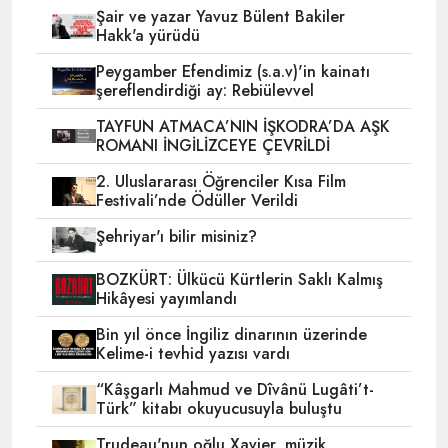
Şair ve yazar Yavuz Bülent Bakiler
Hakk'a yürüdü
Peygamber Efendimiz (s.a.v)'in kainatı
şereflendirdiği ay: Rebiülevvel
TAYFUN ATMACA’NIN İŞKODRA’DA AŞK
ROMANI İNGİLİZCEYE ÇEVRİLDİ
2. Uluslararası Öğrenciler Kısa Film
Festivali’nde Ödüller Verildi
Şehriyar'ı bilir misiniz?
BOZKÜRT: Ülkücü Kürtlerin Saklı Kalmış
Hikâyesi yayımlandı
Bin yıl önce İngiliz dinarının üzerinde
Kelime-i tevhid yazısı vardı
“Kâşgarlı Mahmud ve Dîvânü Lugâti’t-
Türk” kitabı okuyucusuyla buluştu
Trudeau'nun oğlu Xavier, müzik