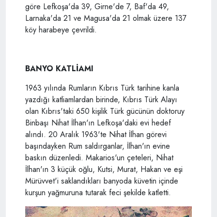
göre Lefkoşa'da 39, Girne'de 7, Baf'da 49,
Larnaka'da 21 ve Magusa'da 21 olmak üzere 137
köy harabeye çevrildi.
BANYO KATLİAMI
1963 yılında Rumların Kıbrıs Türk tarihine kanla
yazdığı katliamlardan birinde, Kıbrıs Türk Alayı
olan Kıbrıs'taki 650 kişilik Türk gücünün doktoruy
Binbaşı Nihat İlhan'ın Lefkoşa'daki evi hedef
alındı. 20 Aralık 1963'te Nihat İlhan görevi
başındayken Rum saldırganlar, İlhan'ın evine
baskın düzenledi. Makarios'un çeteleri, Nihat
İlhan'ın 3 küçük oğlu, Kutsi, Murat, Hakan ve eşi
Mürüvvet'i saklandıkları banyoda küvetin içinde
kurşun yağmuruna tutarak feci şekilde katletti.