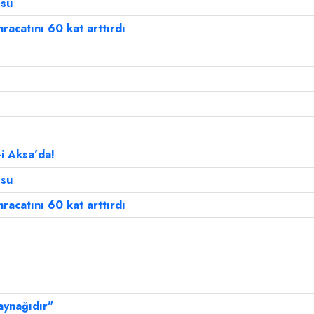
o
su
hracatını 60 kat arttırdı
-i Aksa'da!
o
su
hracatını 60 kat arttırdı
aynağıdır"