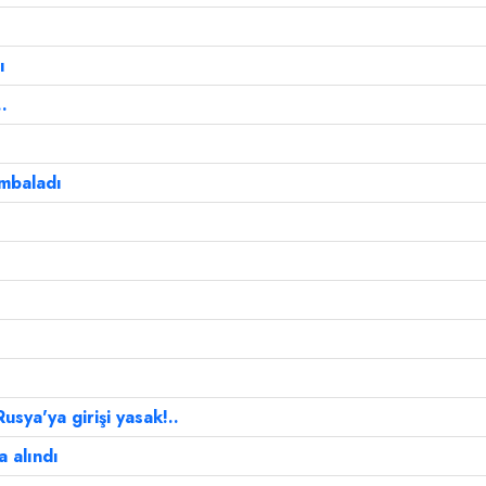
ı
.
ombaladı
usya'ya girişi yasak!..
 alındı