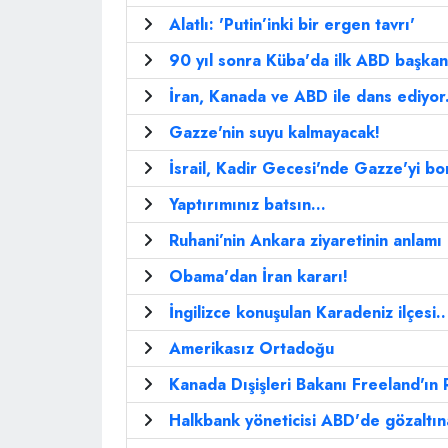
Alatlı: 'Putin’inki bir ergen tavrı'
90 yıl sonra Küba'da ilk ABD başkan
İran, Kanada ve ABD ile dans ediyor.
Gazze'nin suyu kalmayacak!
İsrail, Kadir Gecesi'nde Gazze'yi b
Yaptırımınız batsın…
Ruhani’nin Ankara ziyaretinin anlamı
Obama'dan İran kararı!
İngilizce konuşulan Karadeniz ilçesi..
Amerikasız Ortadoğu
Kanada Dışişleri Bakanı Freeland'ın R
Halkbank yöneticisi ABD'de gözaltına