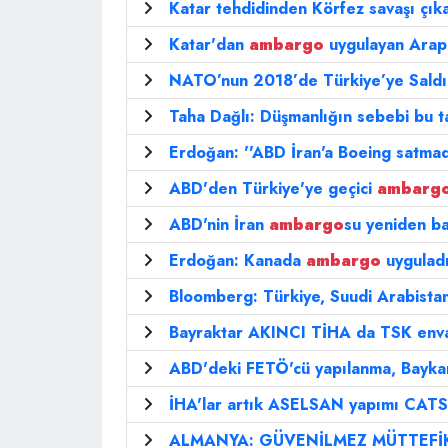
Katar tehdidinden Körfez savaşı çık
Katar'dan
ambargo
uygulayan Arap 
NATO’nun 2018’de Türkiye’ye Saldır
Taha Dağlı: Düşmanlığın sebebi bu 
Erdoğan: ''ABD İran'a Boeing satmad
ABD'den Türkiye'ye geçici
ambarg
ABD'nin İran
ambargo
su yeniden baş
Erdoğan: Kanada
ambargo
uyguladı,
Bloomberg: Türkiye, Suudi Arabistan'
Bayraktar AKINCI TİHA da TSK enva
ABD'deki FETÖ'cü yapılanma, Baykar
İHA'lar artık ASELSAN yapımı CATS 
ALMANYA: GÜVENİLMEZ MÜTTEFİ