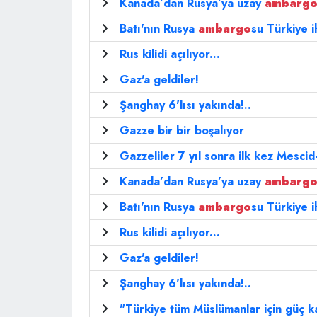
Kanada’dan Rusya’ya uzay
ambarg
Batı'nın Rusya
ambargo
su Türkiye i
Rus kilidi açılıyor...
Gaz'a geldiler!
Şanghay 6'lısı yakında!..
Gazze bir bir boşalıyor
Gazzeliler 7 yıl sonra ilk kez Mescid
Kanada’dan Rusya’ya uzay
ambarg
Batı'nın Rusya
ambargo
su Türkiye i
Rus kilidi açılıyor...
Gaz'a geldiler!
Şanghay 6'lısı yakında!..
"Türkiye tüm Müslümanlar için güç k