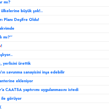
ar mı?
ülkelerine büyük şok!..
ı Planı Deşifre Oldu!
takvimde
ı mı?''
o
!
lıyor..
 yerlisini ürettik
ın savunma sanayisini inşa edebilir
nterine ekleniyor
'a CAATSA yaptırımı uygulanmasını istedi
ile görüyor
K