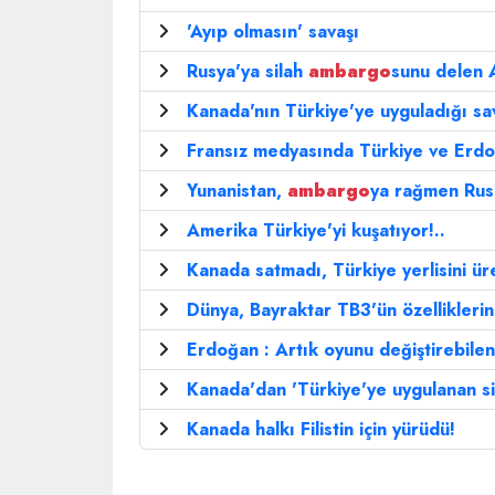
'Ayıp olmasın' savaşı
Rusya'ya silah
ambargo
sunu delen 
Kanada'nın Türkiye'ye uyguladığı s
Fransız medyasında Türkiye ve Erdo
Yunanistan,
ambargo
ya rağmen Rus 
Amerika Türkiye'yi kuşatıyor!..
Kanada satmadı, Türkiye yerlisini üret
Dünya, Bayraktar TB3'ün özelliklerini
Erdoğan : Artık oyunu değiştirebilen
Kanada'dan 'Türkiye'ye uygulanan s
Kanada halkı Filistin için yürüdü!