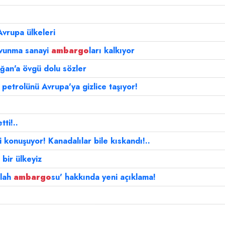
Avrupa ülkeleri
avunma sanayi
ambargo
ları kalkıyor
ğan'a övgü dolu sözler
petrolünü Avrupa'ya gizlice taşıyor!
ti!..
 konuşuyor! Kanadalılar bile kıskandı!..
 bir ülkeyiz
ilah
ambargo
su' hakkında yeni açıklama!