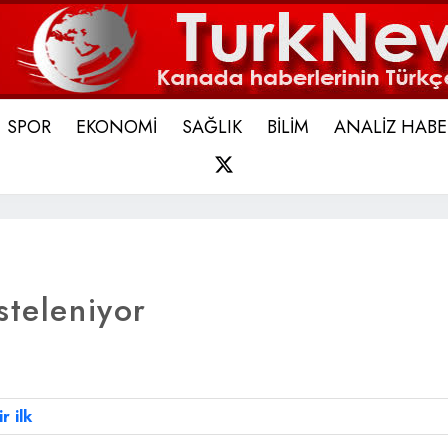
SPOR
EKONOMİ
SAĞLIK
BİLİM
ANALİZ HABE
X
steleniyor
r ilk