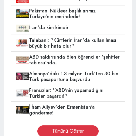
Pakistan: Nükleer başlıklarımız
Türkiye'nin emrindedir!
İran'da kim kimdir
Talabani: ''Kürtlerin İran'da kullanılması
büyük bir hata olur''
ABD saldırısında ölen öğrenciler 'şehitler
tablosu'nda..
Almanya'daki 1.3 milyon Türk'ten 30 bini
Türk pasaportuna başvurdu
Fransızlar: ''ABD'nin yapamadığını
Türkler başardı!''
İlham Aliyev'den Ermenistan'a
gönderme!
Tümünü Göster