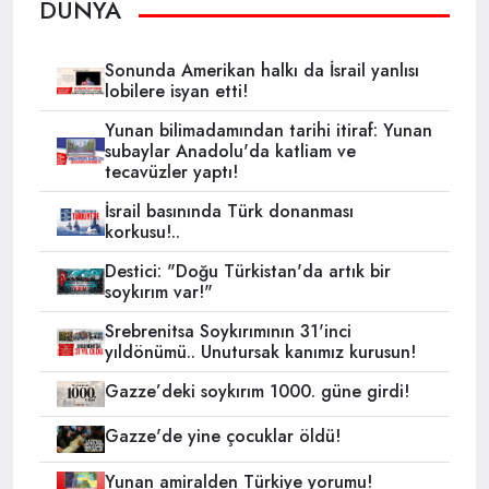
DÜNYA
Sonunda Amerikan halkı da İsrail yanlısı
lobilere isyan etti!
Yunan bilimadamından tarihi itiraf: Yunan
subaylar Anadolu'da katliam ve
tecavüzler yaptı!
İsrail basınında Türk donanması
korkusu!..
Destici: "Doğu Türkistan'da artık bir
soykırım var!"
Srebrenitsa Soykırımının 31'inci
yıldönümü.. Unutursak kanımız kurusun!
Gazze’deki soykırım 1000. güne girdi!
Gazze'de yine çocuklar öldü!
Yunan amiralden Türkiye yorumu!