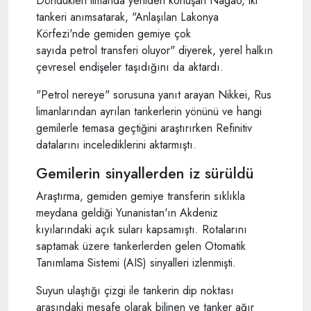
Döndükleri limanda yeniden konuşan Nagao, iki
tankeri anımsatarak, "Anlaşılan Lakonya
Körfezi'nde gemiden gemiye çok
sayıda petrol transferi oluyor" diyerek, yerel halkın
çevresel endişeler taşıdığını da aktardı.
"Petrol nereye" sorusuna yanıt arayan Nikkei, Rus
limanlarından ayrılan tankerlerin yönünü ve hangi
gemilerle temasa geçtiğini araştırırken Refinitiv
datalarını incelediklerini aktarmıştı.
Gemilerin sinyallerden iz sürüldü
Araştırma, gemiden gemiye transferin sıklıkla
meydana geldiği Yunanistan'ın Akdeniz
kıyılarındaki açık suları kapsamıştı. Rotalarını
saptamak üzere tankerlerden gelen Otomatik
Tanımlama Sistemi (AIS) sinyalleri izlenmişti.
Suyun ulaştığı çizgi ile tankerin dip noktası
arasındaki mesafe olarak bilinen ve tanker ağır