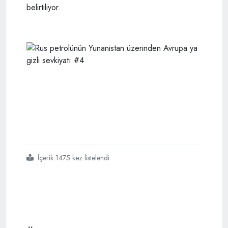
belirtiliyor.
İçerik 1475 kez listelendi
#yunanistan
#ambargoya
#rağmen
#rus
#petrolünü
#avrupaya
#gizlice
#taşıyor