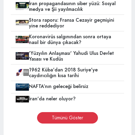
İran propagandasının siber yüzü: Sosyal
medya ve Şii yayılmacılık
Stora raporu: Fransa Cezayir geçmişini
yine reddediyor
Koronavirüs salgınından sonra ortaya
nasıl bir dünya çıkacak?
'Yüzyılın Anlaşması' Yahudi Ulus Devlet
Yasası ve Kudüs
1962 Küba'dan 2018 Suriye'ye
caydırıcılığın kısa tarihi
NAFTA’nın geleceği belirsiz
İran'da neler oluyor?
Tümünü Göster