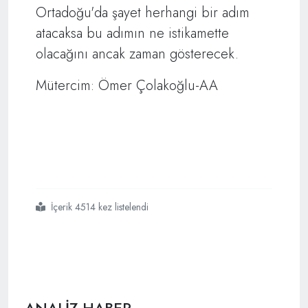
Ortadoğu'da şayet herhangi bir adım
atacaksa bu adımın ne istikamette
olacağını ancak zaman gösterecek.
Mütercim: Ömer Çolakoğlu-AA
İçerik 4514 kez listelendi
#amerikasız
#ortadoğu
ANALİZ HABER