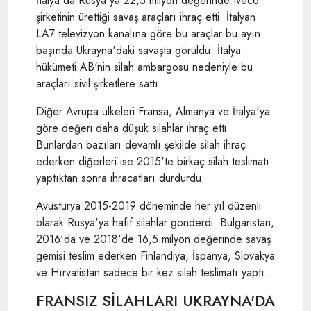
İtalya da Rusya'ya 22,5 milyon değerinde Iveco
şirketinin ürettiği savaş araçları ihraç etti. İtalyan
LA7 televizyon kanalına göre bu araçlar bu ayın
başında Ukrayna'daki savaşta görüldü. İtalya
hükümeti AB'nin silah ambargosu nedeniyle bu
araçları sivil şirketlere sattı.
Diğer Avrupa ülkeleri Fransa, Almanya ve İtalya'ya
göre değeri daha düşük silahlar ihraç etti.
Bunlardan bazıları devamlı şekilde silah ihraç
ederken diğerleri ise 2015'te birkaç silah teslimatı
yaptıktan sonra ihracatları durdurdu.
Avusturya 2015-2019 döneminde her yıl düzenli
olarak Rusya'ya hafif silahlar gönderdi. Bulgaristan,
2016'da ve 2018'de 16,5 milyon değerinde savaş
gemisi teslim ederken Finlandiya, İspanya, Slovakya
ve Hırvatistan sadece bir kez silah teslimatı yaptı.
FRANSIZ SİLAHLARI UKRAYNA'DA