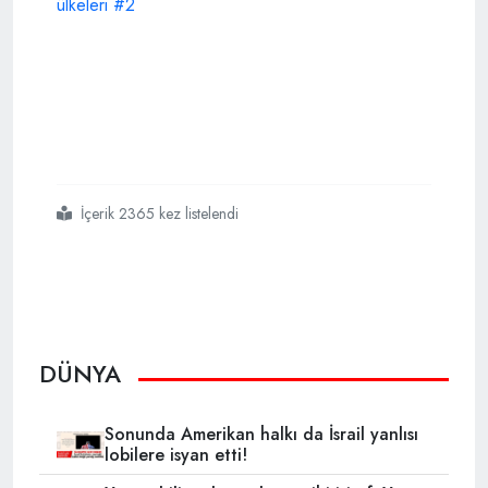
İçerik 2365 kez listelendi
#rusyaya
#silah
#ambargosunu
#delen
#avrupa
#ülkeleri
DÜNYA
Sonunda Amerikan halkı da İsrail yanlısı
lobilere isyan etti!