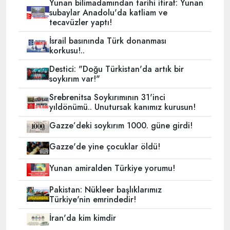
Yunan bilimadamından tarihi itiraf: Yunan
subaylar Anadolu'da katliam ve
tecavüzler yaptı!
İsrail basınında Türk donanması
korkusu!..
Destici: "Doğu Türkistan'da artık bir
soykırım var!"
Srebrenitsa Soykırımının 31'inci
yıldönümü.. Unutursak kanımız kurusun!
Gazze’deki soykırım 1000. güne girdi!
Gazze'de yine çocuklar öldü!
Yunan amiralden Türkiye yorumu!
Pakistan: Nükleer başlıklarımız
Türkiye'nin emrindedir!
İran'da kim kimdir