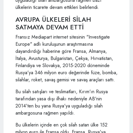
uyguladığı silah ambargosuna rağmen bazı
ülkelerin ticarete devam ettikleri belirlendi.
AVRUPA ÜLKELERİ SİLAH
SATMAYA DEVAM ETTİ
Fransız Mediapart internet sitesinin "Investigate
Europe" adlı kuruluşunun araştırmasına
dayandırdığı haberine göre Fransa, Almanya,
İtalya, Avusturya, Bulgaristan, Çekya, Hırvatistan,
Finlandiya ve Slovakya, 2015-2020 döneminde
Rusya'ya 346 milyon euro değerinde füze, bomba,
silahlar, roket, savaş gemisi ve savaş araçları sattı.
Bu silah satışları ve teslimatları, Kırım'ın Rusya
tarafından yasa dışı ilhakı nedeniyle AB'nin
2014'ten bu yana Rusya'ya uyguladığı silah
ambargosuna rağmen yapıldı.
Bu ülkelerin içinde en çok silah satan ülke 152
milyon euro ile Fransa oldu. Fransa, Rusya'ya