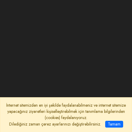
İnternet sitemizden en iyi şekilde faydalanabilmeniz ve internet sitemize
yapacağınız ziyaretleri kişiselleştirebilmek için tanımlama bilgilerinden
(cookies) faydalanıyoruz.
Dilediğiniz zaman çerez ayarlarınızı değiştirebilirsiniz.
Tamam