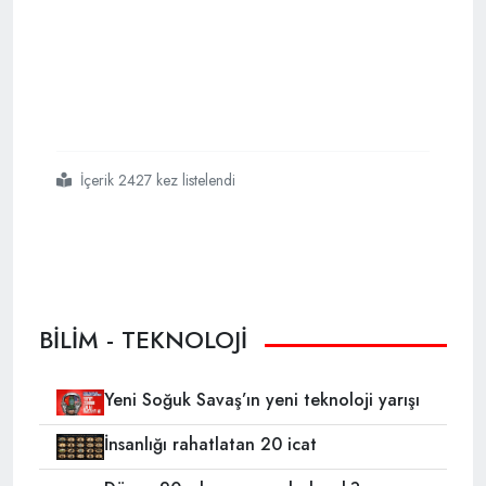
İçerik 2427 kez listelendi
#ihalar
#artık
#aselsan
#yapımı
#cats
#ile
#görüyor
BİLİM - TEKNOLOJİ
Yeni Soğuk Savaş’ın yeni teknoloji yarışı
İnsanlığı rahatlatan 20 icat