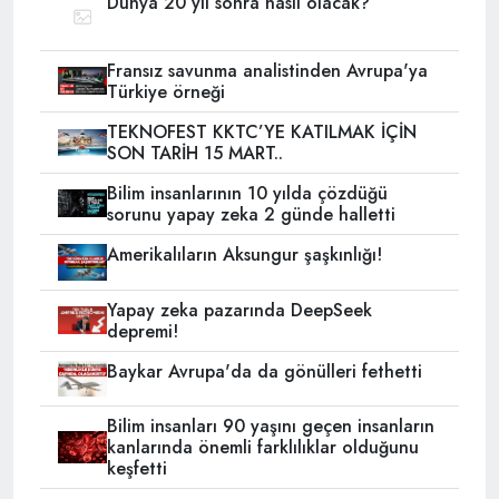
Dünya 20 yıl sonra nasıl olacak?
Fransız savunma analistinden Avrupa'ya
Türkiye örneği
TEKNOFEST KKTC’YE KATILMAK İÇİN
SON TARİH 15 MART..
Bilim insanlarının 10 yılda çözdüğü
sorunu yapay zeka 2 günde halletti
Amerikalıların Aksungur şaşkınlığı!
Yapay zeka pazarında DeepSeek
depremi!
Baykar Avrupa'da da gönülleri fethetti
Bilim insanları 90 yaşını geçen insanların
kanlarında önemli farklılıklar olduğunu
keşfetti