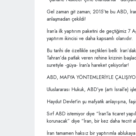
Gel zaman git zaman; 2015’te bu ABD, İran’
anlaşmadan çekildi!
İran’a ilk yaptırım paketini de geçtiğimiz 7
yaptırım ikincisi ve daha kapsamlı olanıdır.
Bu tarihi de özellikle seçtikleri belli: İra
Tahran’da patlak veren rehine krizinin başl
suretiyle -güya- İran’a hareket çekiyorlar!
ABD, MAFYA YÖNTEMLERİYLE ÇALIŞIY
Uluslararası Hukuk, ABD’ye (artı İsrail’e) işl
Haydut Devlet’in şu mafyatik anlayışına, faş
Sırf ABD istemiyor diye “İran’la ticaret yap
korunacak” diye “İran, bir kez daha tecrit a
İran tamamen haksız bir yaptırımla ablukaya