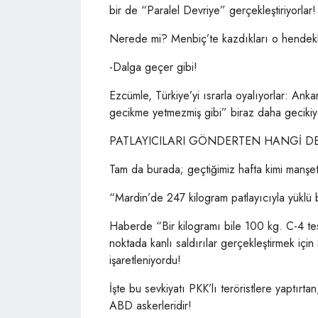
bir de “Paralel Devriye” gerçekleştiriyorlar!
Nerede mi? Menbiç’te kazdıkları o hendek
-Dalga geçer gibi!
Ezcümle, Türkiye’yi ısrarla oyalıyorlar: A
gecikme yetmezmiş gibi” biraz daha gecikiy
PATLAYICILARI GÖNDERTEN HANGİ D
Tam da burada; geçtiğimiz hafta kimi manşet
“Mardin’de 247 kilogram patlayıcıyla yüklü 
Haberde “Bir kilogramı bile 100 kg. C-4 tes
noktada kanlı saldırılar gerçekleştirmek içi
işaretleniyordu!
İşte bu sevkiyatı PKK’lı teröristlere yaptırt
ABD askerleridir!