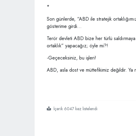
*
Son günlerde, “ABD ile stratejik ortaklığımız
gösterime girdi…
Terör devleti ABD bize her türlü saldırmaya 
ortaklık” yapacağız; öyle mi?!
-Geçeceksiniz, bu işleri!
ABD, asla dost ve müttefikimiz değildir. Y
İçerik 6047 kez listelendi
#yaptırımınız
#batsın