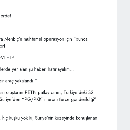
lerde!
nkara Menbiç’e muhtemel operasyon için “bunca
or!
EVLET?
lerde yer alan şu haberi hatırlayalım…
bir araç yakalandı!”
iri oluşturan PETN patlayıcının, Türkiye’deki 32
n Suriye’den YPG/PKK’lı teröristlerce gönderildiği”
an, hiç kuşku yok ki, Suriye’nin kuzeyinde konuşlanan