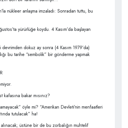
la nükleer anlaşma imzaladı: Sonradan tuttu, bu
 Ağustos’ta yürürlüğe koydu. 4 Kasım’da başlayan
n’daki devrimden dokuz ay sonra (4 Kasım 1979’da)
adığı bu tarihe “sembolik” bir gönderme yapmak
OR
emiyor.
ist kafasına bakar mısınız?
ılamayacak” öyle mi? “Amerikan Devleti’nin menfaatleri
ltında tutulacak” ha!
 alınacak; üstüne bir de bu zorbalığın muhtelif