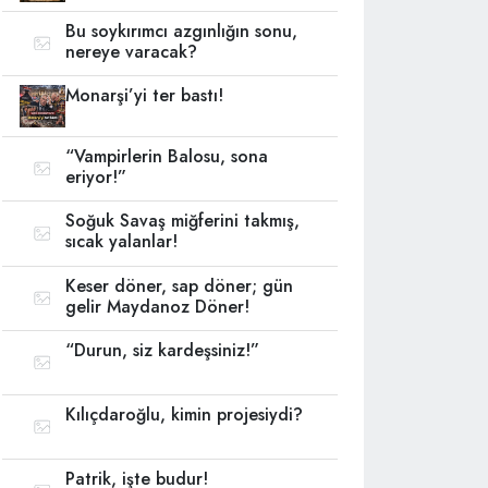
Bu soykırımcı azgınlığın sonu,
nereye varacak?
Monarşi’yi ter bastı!
“Vampirlerin Balosu, sona
eriyor!”
Soğuk Savaş miğferini takmış,
sıcak yalanlar!
Keser döner, sap döner; gün
gelir Maydanoz Döner!
“Durun, siz kardeşsiniz!”
Kılıçdaroğlu, kimin projesiydi?
Patrik, işte budur!