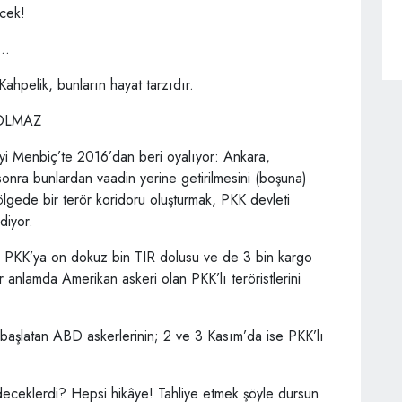
ecek!
..
Kahpelik, bunların hayat tarzıdır.
 OLMAZ
i Menbiç’te 2016’dan beri oyalıyor: Ankara,
sonra bunlardan vaadin yerine getirilmesini (boşuna)
ölgede bir terör koridoru oluşturmak, PKK devleti
diyor.
 PKK’ya on dokuz bin TIR dolusu ve de 3 bin kargo
ir anlamda Amerikan askeri olan PKK’lı teröristlerini
başlatan ABD askerlerinin; 2 ve 3 Kasım’da ise PKK’lı
edeceklerdi? Hepsi hikâye! Tahliye etmek şöyle dursun