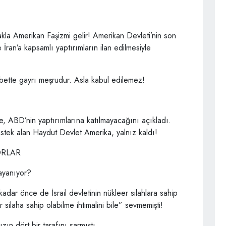
akla Amerikan Faşizmi gelir! Amerikan Devleti’nin son
 İran’a kapsamlı yaptırımların ilan edilmesiyle
bette gayrı meşrudur. Asla kabul edilemez!
ke, ABD’nin yaptırımlarına katılmayacağını açıkladı.
stek alan Haydut Devlet Amerika, yalnız kaldı!
ORLAR
dayanıyor?
kadar önce de İsrail devletinin nükleer silahlara sahip
silaha sahip olabilme ihtimalini bile” sevmemişti!
ın dört bir tarafını sarmıştı…