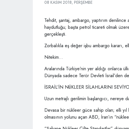
08 KASIM 2018, PERŞEMBE
Tehdit, şantaj, ambargo, yaptırım denilince 
haydutluğu; başta petrol ticareti olmak üzere
gerçekleşti.
Zorbalıkla eş değer işbu ambargo kararı, el
Nitekim…
Aralarında Türkiye’nin yer aldığı onlarca ül
Dünyada sadece Terör Devleti İsrail’den de
İSRAİL’İN NÜKLEER SİLAHLARINI SEVİY
Uzun metrajlı gerilimin başlangıcı, nereye 
Devasa bir nükleer güce sahip olan; elli yıl 
olmasının yolunu açan ABD, İran’ın “nükleer 
“Şahane Nükleer Çifte Standartlar” dünyamız