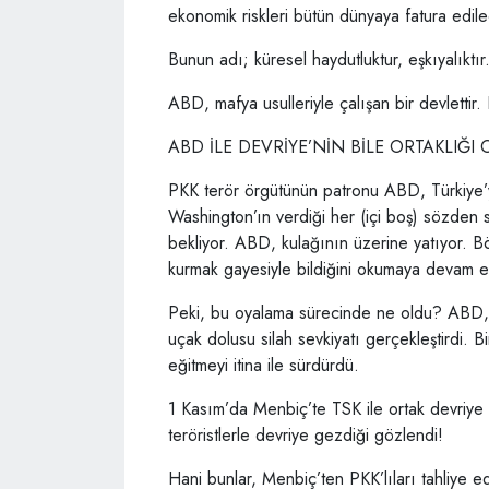
ekonomik riskleri bütün dünyaya fatura edil
Bunun adı; küresel haydutluktur, eşkıyalıktır.
ABD, mafya usulleriyle çalışan bir devlettir. 
ABD İLE DEVRİYE’NİN BİLE ORTAKLIĞI
PKK terör örgütünün patronu ABD, Türkiye’y
Washington’ın verdiği her (içi boş) sözden 
bekliyor. ABD, kulağının üzerine yatıyor. B
kurmak gayesiyle bildiğini okumaya devam e
Peki, bu oyalama sürecinde ne oldu? ABD,
uçak dolusu silah sevkiyatı gerçekleştirdi. B
eğitmeyi itina ile sürdürdü.
1 Kasım’da Menbiç’te TSK ile ortak devriye 
teröristlerle devriye gezdiği gözlendi!
Hani bunlar, Menbiç’ten PKK’lıları tahliye 