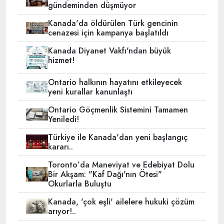
gündeminden düşmüyor
Kanada'da öldürülen Türk gencinin
cenazesi için kampanya başlatıldı
Kanada Diyanet Vakfı'ndan büyük
hizmet!
Ontario halkının hayatını etkileyecek
yeni kurallar kanunlaştı
Ontario Göçmenlik Sistemini Tamamen
Yeniledi!
Türkiye ile Kanada'dan yeni başlangıç
kararı..
Toronto’da Maneviyat ve Edebiyat Dolu
Bir Akşam: "Kaf Dağı'nın Ötesi"
Okurlarla Buluştu
Kanada, 'çok eşli' ailelere hukuki çözüm
arıyor!..