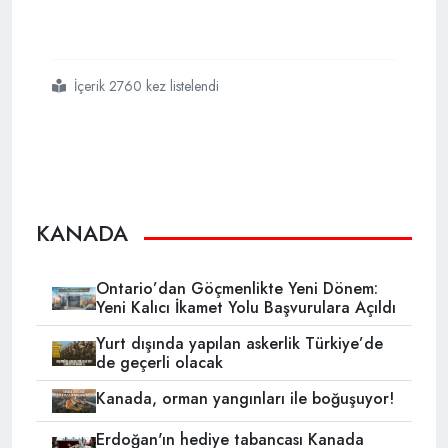
İçerik 2760 kez listelendi
#kanadanın
#türkiyeye
#uyguladığı
#savunma
#sanayi
#ambargoları
#kalkıyor
KANADA
Ontario’dan Göçmenlikte Yeni Dönem:
Yeni Kalıcı İkamet Yolu Başvurulara Açıldı
Yurt dışında yapılan askerlik Türkiye’de
de geçerli olacak
Kanada, orman yangınları ile boğuşuyor!
Erdoğan'ın hediye tabancası Kanada