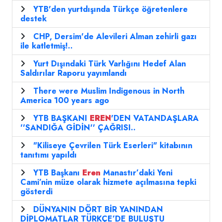
YTB'den yurtdışında Türkçe öğretenlere
destek
CHP, Dersim'de Alevileri Alman zehirli gazı
ile katletmiş!..
Yurt Dışındaki Türk Varlığını Hedef Alan
Saldırılar Raporu yayımlandı
There were Muslim Indigenous in North
America 100 years ago
YTB BAŞKANI
EREN
'DEN VATANDAŞLARA
''SANDIĞA GİDİN'' ÇAĞRISI..
"Kiliseye Çevrilen Türk Eserleri" kitabının
tanıtımı yapıldı
YTB Başkanı
Eren
Manastır’daki Yeni
Cami’nin müze olarak hizmete açılmasına tepki
gösterdi
DÜNYANIN DÖRT BİR YANINDAN
DİPLOMATLAR TÜRKÇE’DE BULUŞTU