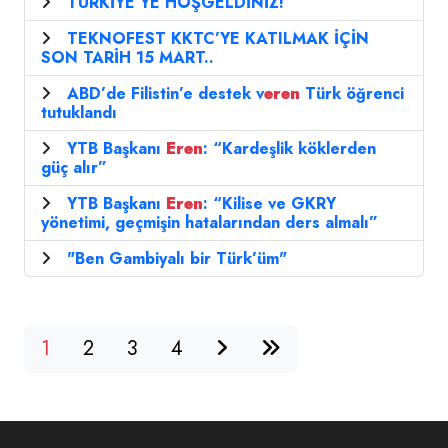
TÜRKİYE’YE HOŞGELDİNİZ!
TEKNOFEST KKTC’YE KATILMAK İÇİN
SON TARİH 15 MART..
ABD’de Filistin’e destek v
eren
Türk öğrenci
tutuklandı
YTB Başkanı
Eren
: “Kardeşlik köklerden
güç alır”
YTB Başkanı
Eren
: “Kilise ve GKRY
yönetimi, geçmişin hatalarından ders almalı”
"Ben Gambiyalı bir Türk’üm"
1
2
3
4