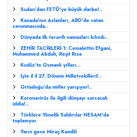
Sudan'dan FETÖ'ye büyük darbe!..
Kanada'nın Aslanları, ABD'de vatan
savunmasında..
Dünyada ilk teravih namazları kılındı..
ZEHİR TACİRLERİ-1: Cemalettin Efgani,
Muhammed Abduh, Reşit Rıza
Kudüs'te Osmanlı yılları...
İşte il il 27. Dönem Milletvekilleri!..
Ortadoğu'da mitler yarışıyor!..
Koronavirüs ile ilgili dünyayı sarsacak
iddia!..
Türklere Yönelik Saldırılar NESAM'da
toplanıyor
Yarın gece Miraç Kandili