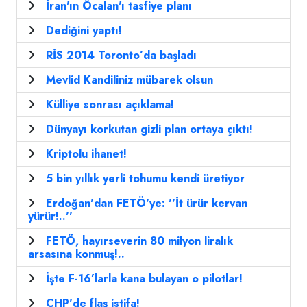
İran'ın Öcalan'ı tasfiye planı
Dediğini yaptı!
RİS 2014 Toronto’da başladı
Mevlid Kandiliniz mübarek olsun
Külliye sonrası açıklama!
Dünyayı korkutan gizli plan ortaya çıktı!
Kriptolu ihanet!
5 bin yıllık yerli tohumu kendi üretiyor
Erdoğan'dan FETÖ'ye: ''İt ürür kervan
yürür!..''
FETÖ, hayırseverin 80 milyon liralık
arsasına konmuş!..
İşte F-16’larla kana bulayan o pilotlar!
CHP'de flaş istifa!