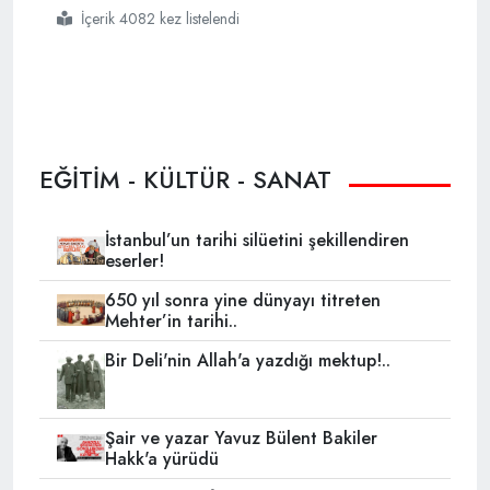
İçerik 4082 kez listelendi
#ahmet
#tezcan
#turknewsa
#açıkladı
EĞİTİM - KÜLTÜR - SANAT
İstanbul’un tarihi silüetini şekillendiren
eserler!
650 yıl sonra yine dünyayı titreten
Mehter’in tarihi..
Bir Deli'nin Allah'a yazdığı mektup!..
Şair ve yazar Yavuz Bülent Bakiler
Hakk'a yürüdü