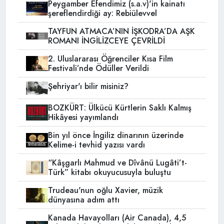
Peygamber Efendimiz (s.a.v)'in kainatı
şereflendirdiği ay: Rebiülevvel
TAYFUN ATMACA’NIN İŞKODRA’DA AŞK
ROMANI İNGİLİZCEYE ÇEVRİLDİ
2. Uluslararası Öğrenciler Kısa Film
Festivali’nde Ödüller Verildi
Şehriyar'ı bilir misiniz?
BOZKÜRT: Ülkücü Kürtlerin Saklı Kalmış
Hikâyesi yayımlandı
Bin yıl önce İngiliz dinarının üzerinde
Kelime-i tevhid yazısı vardı
“Kâşgarlı Mahmud ve Dîvânü Lugâti’t-
Türk” kitabı okuyucusuyla buluştu
Trudeau'nun oğlu Xavier, müzik
dünyasına adım attı
Kanada Havayolları (Air Canada), 4,5