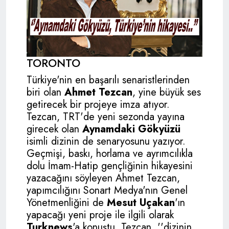
TORONTO
Türkiye'nin en başarılı senaristlerinden
biri olan
Ahmet Tezcan
, yine büyük ses
getirecek bir projeye imza atıyor.
Tezcan, TRT'de yeni sezonda yayına
girecek olan
Aynamdaki Gökyüzü
isimli dizinin de senaryosunu yazıyor.
Geçmişi, baskı, horlama ve ayrımcılıkla
dolu İmam-Hatip gençliğinin hikayesini
yazacağını söyleyen Ahmet Tezcan,
yapımcılığını Sonart Medya'nın Genel
Yönetmenliğini de
Mesut Uçakan
'ın
yapacağı yeni proje ile ilgili olarak
Turknews
'a konuştu. Tezcan, ''dizinin