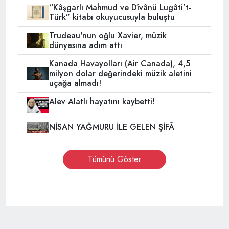
“Kâşgarlı Mahmud ve Dîvânü Lugâti’t-
Türk” kitabı okuyucusuyla buluştu
Trudeau'nun oğlu Xavier, müzik
dünyasına adım attı
Kanada Havayolları (Air Canada), 4,5
milyon dolar değerindeki müzik aletini
uçağa almadı!
Alev Alatlı hayatını kaybetti!
NİSAN YAĞMURU İLE GELEN ŞİFÂ
Tümünü Göster