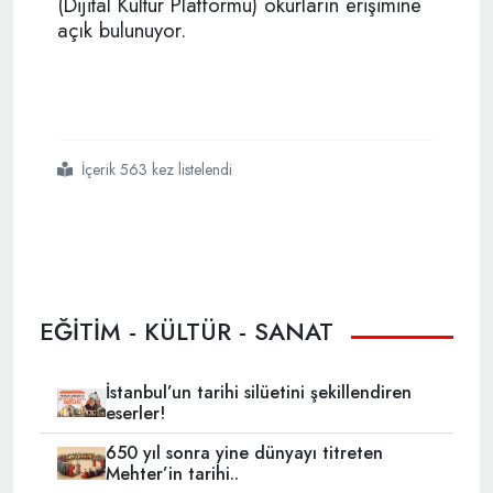
(Dijital Kültür Platformu) okurların erişimine
açık bulunuyor.
İçerik 563 kez listelendi
#ytb
#abdullah eren
#dîvânü lugâti
#
#
#kâşgarlı mahmud
EĞİTİM - KÜLTÜR - SANAT
İstanbul’un tarihi silüetini şekillendiren
eserler!
650 yıl sonra yine dünyayı titreten
Mehter’in tarihi..