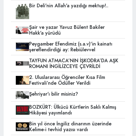
Bir Deli'nin Allah'a yazdığı mektup!..
Şair ve yazar Yavuz Bülent Bakiler
Hakk'a yürüdü
Peygamber Efendimiz (s.a.v)'in kainatı
şereflendirdiği ay: Rebiülevvel
TAYFUN ATMACA’NIN İŞKODRA’DA AŞK
ROMANI İNGİLİZCEYE ÇEVRİLDİ
2. Uluslararası Öğrenciler Kısa Film
Festivali’nde Ödüller Verildi
Şehriyar'ı bilir misiniz?
BOZKÜRT: Ülkücü Kürtlerin Saklı Kalmış
Hikâyesi yayımlandı
Bin yıl önce İngiliz dinarının üzerinde
Kelime-i tevhid yazısı vardı