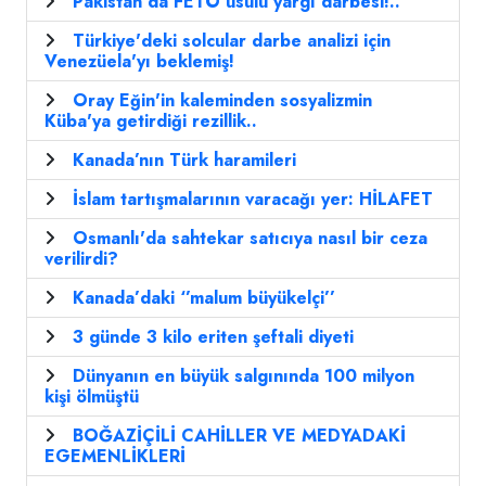
Pakistan’da FETÖ usulü yargı darbesi!..
Türkiye'deki solcular darbe analizi için
Venezüela'yı beklemiş!
Oray Eğin'in kaleminden sosyalizmin
Küba'ya getirdiği rezillik..
Kanada’nın Türk haramileri
İslam tartışmalarının varacağı yer: HİLAFET
Osmanlı'da sahtekar satıcıya nasıl bir ceza
verilirdi?
Kanada’daki ‘’malum büyükelçi’’
3 günde 3 kilo eriten şeftali diyeti
Dünyanın en büyük salgınında 100 milyon
kişi ölmüştü
BOĞAZİÇİLİ CAHİLLER VE MEDYADAKİ
EGEMENLİKLERİ