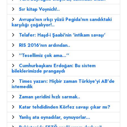
Sır kitap Voynich!..
Avrupa'nın ırkçı yüzü Pegida'nın sandıktaki
karşılığı çoğalıyor!..
Telafer: Haşd-i Şaabi'nin 'intikam savaşı'
RIS 2016'nın ardından..
''Tesellimiz çok ama...''
Cumhurbaşkanı Erdoğan: Bu sistem
bileklerimizde prangaydı
Times yazarı: Hiçbir zaman Türkiye'yi AB'de
istemedik
Zaman şeridini hızlı sarmak..
Katar tehdidinden Körfez savaşı çıkar mı?
Yanlış ata oynadılar, oynuyorlar...