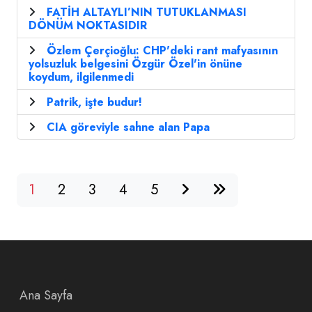
FATİH ALTAYLI’NIN TUTUKLANMASI
DÖNÜM NOKTASIDIR
Özlem Çerçioğlu: CHP'deki rant mafyasının
yolsuzluk belgesini Özgür Özel'in önüne
koydum, ilgilenmedi
Patrik, işte budur!
CIA göreviyle sahne alan Papa
1
2
3
4
5
Ana Sayfa