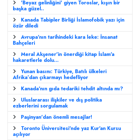
'Beyaz gelinliğini' giyen Toroslar, kışın bir
başka güzel..
Kanada Tabipler Birliği İslamofobik yazı için
özür diledi
Avrupa'nın tarihindeki kara leke: İnsanat
Bahçeleri
Meral Akşener'in önerdiği kitap İslam'a
hakaretlerle dolu...
Yunan basını: Türkiye, Batılı ülkeleri
Afrika’dan çıkarmayı hedefliyor
Kanada'nın gıda tedariki tehdit altında mı?
Uluslararası ilişkiler ve dış politika
ezberlerini sorgulamak
Paşinyan'dan önemli mesajlar!
Toronto Üniversitesi'nde yaz Kur'an Kursu
açılıyor