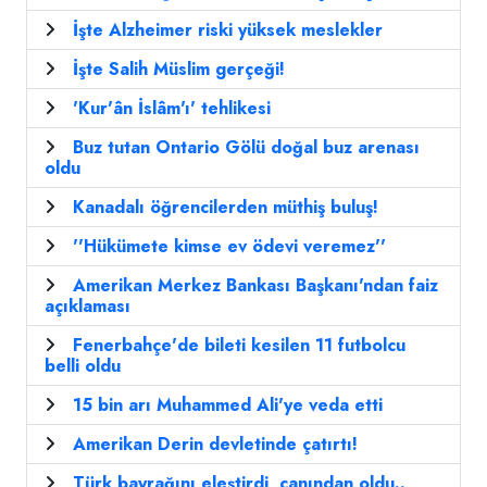
İşte Alzheimer riski yüksek meslekler
İşte Salih Müslim gerçeği!
'Kur'ân İslâm'ı' tehlikesi
Buz tutan Ontario Gölü doğal buz arenası
oldu
Kanadalı öğrencilerden müthiş buluş!
''Hükümete kimse ev ödevi veremez''
Amerikan Merkez Bankası Başkanı'ndan faiz
açıklaması
Fenerbahçe'de bileti kesilen 11 futbolcu
belli oldu
15 bin arı Muhammed Ali'ye veda etti
Amerikan Derin devletinde çatırtı!
Türk bayrağını eleştirdi, canından oldu..