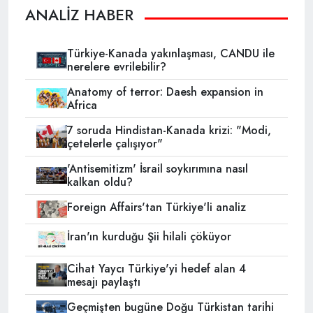
ANALİZ HABER
Türkiye-Kanada yakınlaşması, CANDU ile
nerelere evrilebilir?
Anatomy of terror: Daesh expansion in
Africa
7 soruda Hindistan-Kanada krizi: "Modi,
çetelerle çalışıyor"
'Antisemitizm' İsrail soykırımına nasıl
kalkan oldu?
Foreign Affairs'tan Türkiye'li analiz
İran'ın kurduğu Şii hilali çöküyor
Cihat Yaycı Türkiye'yi hedef alan 4
mesajı paylaştı
Geçmişten bugüne Doğu Türkistan tarihi