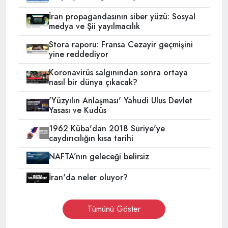
İran propagandasının siber yüzü: Sosyal
medya ve Şii yayılmacılık
Stora raporu: Fransa Cezayir geçmişini
yine reddediyor
Koronavirüs salgınından sonra ortaya
nasıl bir dünya çıkacak?
'Yüzyılın Anlaşması' Yahudi Ulus Devlet
Yasası ve Kudüs
1962 Küba'dan 2018 Suriye'ye
caydırıcılığın kısa tarihi
NAFTA’nın geleceği belirsiz
İran'da neler oluyor?
Tümünü Göster