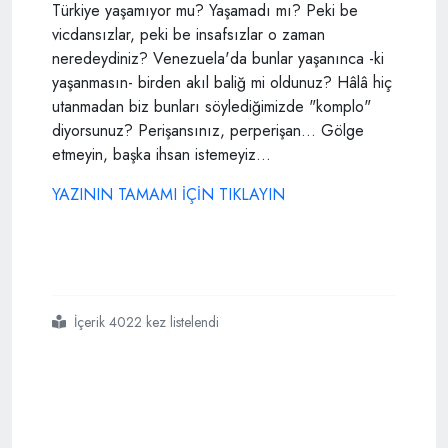
Türkiye yaşamıyor mu? Yaşamadı mı? Peki be
vicdansızlar, peki be insafsızlar o zaman
neredeydiniz? Venezuela'da bunlar yaşanınca -ki
yaşanmasın- birden akıl baliğ mi oldunuz? Hâlâ hiç
utanmadan biz bunları söylediğimizde "komplo"
diyorsunuz? Perişansınız, perperişan... Gölge
etmeyin, başka ihsan istemeyiz...
YAZININ TAMAMI İÇİN TIKLAYIN
İçerik 4022 kez listelendi
#türkiyedeki
#solcular
#darbe
#analizi
#için
#venezüelayı
#beklemiş