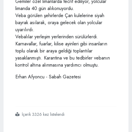
Gemiler özel limanlarda tecrit ediliyor, yolcular
limanda 40 gün alıkonuyordu.
Veba görülen şehirlerde Çan kulelerine siyah
bayrak asılarak, oraya gelecek olan yolcular
uyarılırdı.
Vebalılar yerleşim yerlerinden sürülürlerdi.
Karnavallar, fuarlar, kilise ayinleri gibi insanların
toplu olarak bir araya geldiği toplantılar
yasaklanmıştı. Karantina ve bu tedbirler vebanın
kontrol altına alınmasına yardımcı olmuştu.
Erhan Afyoncu - Sabah Gazetesi
İçerik 3326 kez listelendi
#dünyanın
#en
#büyük
#salgınında
#100
#milyon
#kişi
#ölmüştü