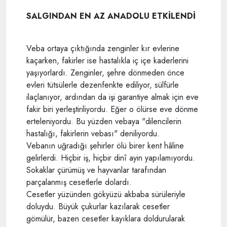
SALGINDAN EN AZ ANADOLU ETKİLENDİ
Veba ortaya çıktığında zenginler kır evlerine
kaçarken, fakirler ise hastalıkla iç içe kaderlerini
yaşıyorlardı. Zenginler, şehre dönmeden önce
evleri tütsülerle dezenfenkte ediliyor, sülfürle
ilaçlanıyor, ardından da işi garantiye almak için eve
fakir biri yerleştiriliyordu. Eğer o ölürse eve dönme
erteleniyordu. Bu yüzden vebaya "dilencilerin
hastalığı, fakirlerin vebası" deniliyordu.
Vebanın uğradığı şehirler ölü birer kent hâline
gelirlerdi. Hiçbir iş, hiçbir dinî ayin yapılamıyordu.
Sokaklar çürümüş ve hayvanlar tarafından
parçalanmış cesetlerle dolardı.
Cesetler yüzünden gökyüzü akbaba sürüleriyle
doluydu. Büyük çukurlar kazılarak cesetler
gömülür, bazen cesetler kayıklara doldurularak