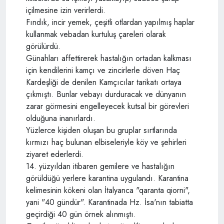
içilmesine izin verirlerdi.
Fındık, incir yemek, çeşitli otlardan yapılmış haplar
kullanmak vebadan kurtuluş çareleri olarak
görülürdü.
Günahları affettirerek hastalığın ortadan kalkması
için kendilerini kamçı ve zincirlerle döven Haç
Kardeşliği de denilen Kamçıcılar tarikatı ortaya
çıkmıştı. Bunlar vebayı durduracak ve dünyanın
zarar görmesini engelleyecek kutsal bir görevleri
olduğuna inanırlardı.
Yüzlerce kişiden oluşan bu gruplar sırtlarında
kırmızı haç bulunan elbiseleriyle köy ve şehirleri
ziyaret ederlerdi.
14. yüzyıldan itibaren gemilere ve hastalığın
görüldüğü yerlere karantina uygulandı. Karantina
kelimesinin kökeni olan İtalyanca "qaranta qiorni",
yani "40 gündür". Karantinada Hz. İsa'nın tabiatta
geçirdiği 40 gün örnek alınmıştı.