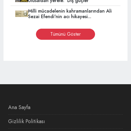
Ulusaldan yerele: 'Dış güçler
Milli mücadelenin kahramanlarından Ali
Sezai Efendi'nin acı hikayesi...
Tümünü Göster
Ana Sayfa
Gizlilik Politikası