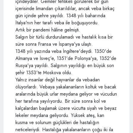
içindeydiler. Gemiler tehlikeli görülerek bir gün
içerisinde limandan çıkarıldılar, ancak veba birkaç
gün içinde şehre yayıldı. 1348 yılı baharında
İtalya'nın her tarafı veba ile boğuşuyordu.
Artık bir pandemi hâline gelmişti.
Salgın bir türlü durdurulamadı ve hastalık kısa bir
süre sonra Fransa ve İspanya'ya ulaştı.
1348 yılı yazında veba İngiltere'deydi. 1350'de
Almanya ve İsveç'e, 1351'de Polonya'ya, 1352'de
Rusya'ya yayıldı. Salgının yayıldığı en büyük son
şehir 1353'te Moskova oldu.
Yalnız insanlar değil hayvanlar da vebadan
ölüyorlardı. Vebaya yakalananların koltuk ve bacak
aralarında büyük urlar meydana geliyor ve vücudun
her tarafına yayılıyordu. Bir süre sonra kol ve
kalçalardan başlamak üzere vücutta siyah ve beyaz
lekeler meydana geliyordu. Yüksek ateş, kan
kusma ve solunum güçlükleri de hastalığın
neticeleriydi. Hastalığa yakalananların çoğu iki ila