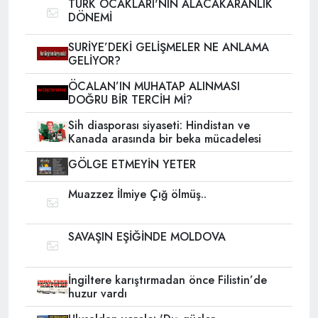
TÜRK OCAKLARI'NIN ALACAKARANLIK
DÖNEMİ
SURİYE’DEKİ GELİŞMELER NE ANLAMA
GELİYOR?
ÖCALAN’IN MUHATAP ALINMASI
DOĞRU BİR TERCİH Mİ?
Sih diasporası siyaseti: Hindistan ve
Kanada arasında bir beka mücadelesi
GÖLGE ETMEYİN YETER
Muazzez İlmiye Çığ ölmüş..
SAVAŞIN EŞİĞİNDE MOLDOVA
İngiltere karıştırmadan önce Filistin’de
huzur vardı