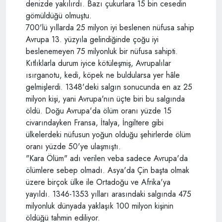
denizde yakılırdı. Bazı çukurlara 15 bin cesedin
gömüldüğü olmuştu.
700'lü yıllarda 25 milyon iyi beslenen nüfusa sahip
Avrupa 13. yüzyıla gelindiğinde çoğu iyi
beslenemeyen 75 milyonluk bir nüfusa sahipti.
Kıtlıklarla durum iyice kötüleşmiş, Avrupalılar
ısırganotu, kedi, köpek ne buldularsa yer hâle
gelmişlerdi. 1348'deki salgın sonucunda en az 25
milyon kişi, yani Avrupa'nın üçte biri bu salgında
öldü. Doğu Avrupa'da ölüm oranı yüzde 15
civarındayken Fransa, İtalya, İngiltere gibi
ülkelerdeki nüfusun yoğun olduğu şehirlerde ölüm
oranı yüzde 50'ye ulaşmıştı.
"Kara Ölüm" adı verilen veba sadece Avrupa'da
ölümlere sebep olmadı. Asya'da Çin başta olmak
üzere birçok ülke ile Ortadoğu ve Afrika'ya
yayıldı. 1346-1353 yılları arasındaki salgında 475
milyonluk dünyada yaklaşık 100 milyon kişinin
öldüğü tahmin ediliyor.