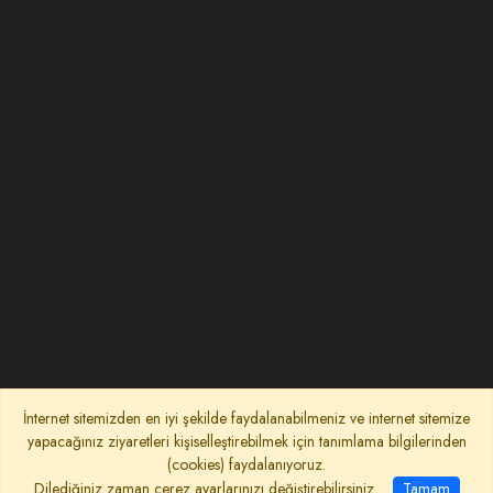
İnternet sitemizden en iyi şekilde faydalanabilmeniz ve internet sitemize
yapacağınız ziyaretleri kişiselleştirebilmek için tanımlama bilgilerinden
(cookies) faydalanıyoruz.
Dilediğiniz zaman çerez ayarlarınızı değiştirebilirsiniz.
Tamam