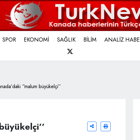
SPOR
EKONOMİ
SAĞLIK
BİLİM
ANALİZ HABE
X
nada’daki ‘’malum büyükelçi’’
büyükelçi’’