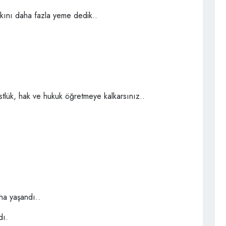
kkını daha fazla yeme dedik..
tlük, hak ve hukuk öğretmeye kalkarsınız..
.
ha yaşandı..
dı.