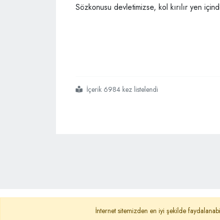
Sözkonusu devletimizse, kol kırılır yen için
İçerik 6984 kez listelendi
#kanada daki
#malum
#büyükelçi
Ana Sayfa
Gizlilik Politikası
KVKK A
İnternet sitemizden en iyi şekilde faydalanabi