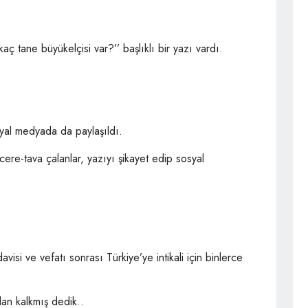
ç tane büyükelçisi var?’’ başlıklı bir yazı vardı.
syal medyada da paylaşıldı.
cere-tava çalanlar, yazıyı şikayet edip sosyal
isi ve vefatı sonrası Türkiye’ye intikali için binlerce
dan kalkmış dedik..