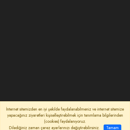
İnternet sitemizden en iyi şekilde faydalanabilmeniz ve internet sitemize
yapacağınız ziyaretleri kişiselleştirebilmek için tanımlama bilgilerinden
(cookies) faydalanıyoruz.
Dilediğiniz zaman çerez ayarlarınızı değiştirebilirsiniz.
Tamam