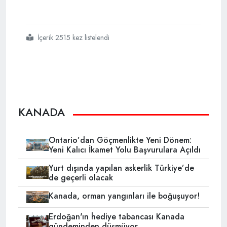
İçerik 2515 kez listelendi
#kanada
#tabipler
#birliği
#islamofobik
#yazı
#için
#özür
#diledi
KANADA
Ontario’dan Göçmenlikte Yeni Dönem:
Yeni Kalıcı İkamet Yolu Başvurulara Açıldı
Yurt dışında yapılan askerlik Türkiye’de
de geçerli olacak
Kanada, orman yangınları ile boğuşuyor!
Erdoğan'ın hediye tabancası Kanada
gündeminden düşmüyor