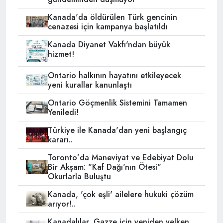
Kanada'da öldürülen Türk gencinin
cenazesi için kampanya başlatıldı
Kanada Diyanet Vakfı'ndan büyük
hizmet!
Ontario halkının hayatını etkileyecek
yeni kurallar kanunlaştı
Ontario Göçmenlik Sistemini Tamamen
Yeniledi!
Türkiye ile Kanada'dan yeni başlangıç
kararı..
Toronto’da Maneviyat ve Edebiyat Dolu
Bir Akşam: "Kaf Dağı'nın Ötesi"
Okurlarla Buluştu
Kanada, 'çok eşli' ailelere hukuki çözüm
arıyor!..
Kanadalılar, Gazze için yeniden yelken